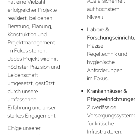
Ausfallsicherheit
hat eine Vielzahl
auf höchstem
erfolgreicher Projekte
Niveau.
realisiert, bei denen
Beratung, Planung,
Labore &
Konstruktion und
Forschungseinricht
Projektmanagement
Präzise
im Fokus stehen.
Regeltechnik und
Jedes Projekt wird mit
hygienische
höchster Präzision und
Anforderungen
Leidenschaft
im Fokus.
umgesetzt, gestützt
Krankenhäuser &
durch unsere
Pflegeeinrichtunge
umfassende
Zuverlässige
Erfahrung und unser
Versorgungssystem
starkes Engagement.
für kritische
Einige unserer
Infrastrukturen.