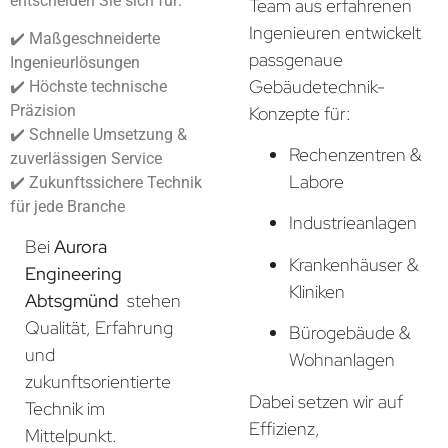
entscheiden Sie sich für:
Team aus erfahrenen
Ingenieuren entwickelt
✔️ Maßgeschneiderte
passgenaue
Ingenieurlösungen
Gebäudetechnik-
✔️ Höchste technische
Präzision
Konzepte für:
✔️ Schnelle Umsetzung &
Rechenzentren &
zuverlässigen Service
Labore
✔️ Zukunftssichere Technik
für jede Branche
Industrieanlagen
Bei
Aurora
Krankenhäuser &
Engineering
Kliniken
Abtsgmünd
stehen
Qualität, Erfahrung
Bürogebäude &
und
Wohnanlagen
zukunftsorientierte
Dabei setzen wir auf
Technik im
Effizienz,
Mittelpunkt.