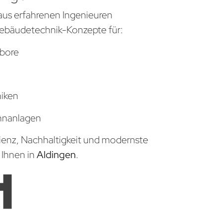
aus erfahrenen Ingenieuren
ebäudetechnik-Konzepte für:
bore
niken
hnanlagen
zienz, Nachhaltigkeit und modernste
 Ihnen in
Aldingen
.