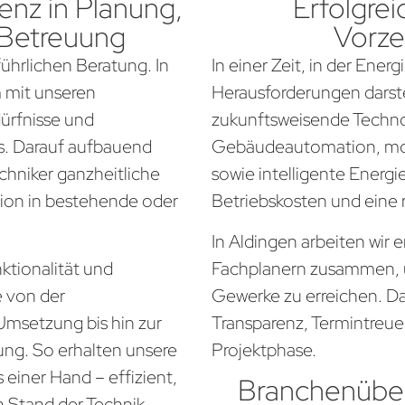
nz in Planung,
Erfolgrei
 Betreuung
Vorze
führlichen Beratung. In
In einer Zeit, in der Ener
 mit unseren
Herausforderungen darste
dürfnisse und
zukunftsweisende Techno
. Darauf aufbauend
Gebäudeautomation, mo
chniker ganzheitliche
sowie intelligente Energi
tion in bestehende oder
Betriebskosten und eine
In Aldingen arbeiten wir 
ktionalität und
Fachplanern zusammen, 
e von der
Gewerke zu erreichen. Da
Umsetzung bis hin zur
Transparenz, Termintreue
ung. So erhalten unsere
Projektphase.
einer Hand – effizient,
Branchenüber
n Stand der Technik.