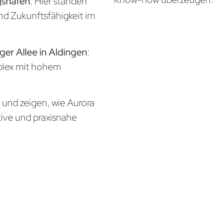
gshafen
: Hier standen
und Zukunftsfähigkeit im
ger Allee in Aldingen
:
mplex mit hohem
n und zeigen, wie Aurora
tive und praxisnahe