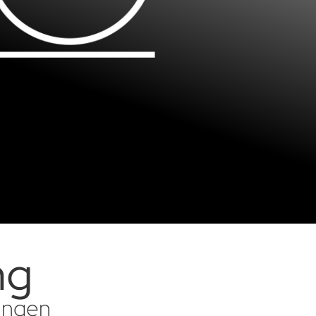
ng
sungen