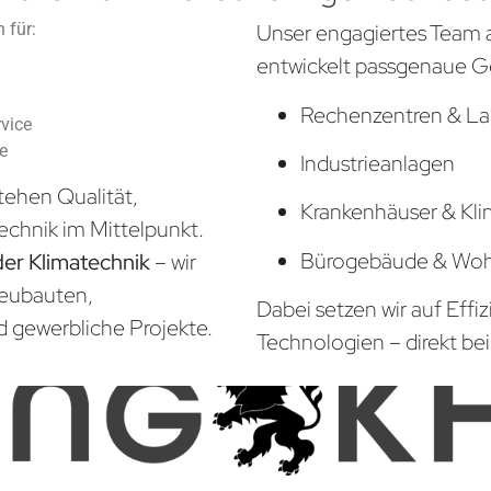
 für:
Unser engagiertes Team 
entwickelt passgenaue G
Rechenzentren & La
vice
he
Industrieanlagen
tehen Qualität,
Krankenhäuser & Kli
echnik im Mittelpunkt.
Bürogebäude & Wo
der Klimatechnik
– wir
Neubauten,
Dabei setzen wir auf Effi
d gewerbliche Projekte.
Technologien – direkt bei