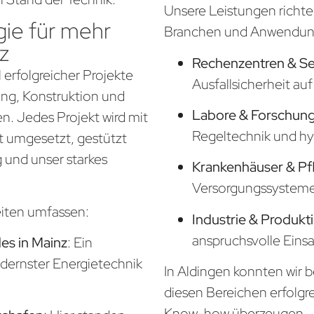
Unsere Leistungen richte
ie für mehr
Branchen und Anwendung
z
Rechenzentren & S
 erfolgreicher Projekte
Ausfallsicherheit a
nung, Konstruktion und
Labore & Forschung
. Jedes Projekt wird mit
Regeltechnik und hy
t umgesetzt, gestützt
 und unser starkes
Krankenhäuser & Pf
Versorgungssysteme f
eiten umfassen:
Industrie & Produkt
anspruchsvolle Eins
s in Mainz
: Ein
odernster Energietechnik
In Aldingen konnten wir b
diesen Bereichen erfolgr
Know-how überzeugen.