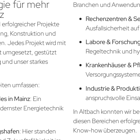
ie für mehr
Branchen und Anwendung
z
Rechenzentren & S
 erfolgreicher Projekte
Ausfallsicherheit a
nung, Konstruktion und
Labore & Forschung
. Jedes Projekt wird mit
Regeltechnik und hy
t umgesetzt, gestützt
 und unser starkes
Krankenhäuser & Pf
Versorgungssysteme f
eiten umfassen:
Industrie & Produkt
anspruchsvolle Eins
s in Mainz
: Ein
odernster Energietechnik
In Altbach konnten wir be
diesen Bereichen erfolgr
Know-how überzeugen.
gshafen
: Hier standen