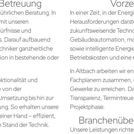
 Betreuung
Vorze
führlichen Beratung. In
In einer Zeit, in der Ener
mit unseren
Herausforderungen darste
dürfnisse und
zukunftsweisende Techno
. Darauf aufbauend
Gebäudeautomation, mo
chniker ganzheitliche
sowie intelligente Energi
tion in bestehende oder
Betriebskosten und eine
In Altbach arbeiten wir e
ktionalität und
Fachplanern zusammen, 
e von der
Gewerke zu erreichen. Da
Umsetzung bis hin zur
Transparenz, Termintreue
ung. So erhalten unsere
Projektphase.
iner Hand – effizient,
Branchenüber
n Stand der Technik.
Unsere Leistungen richte