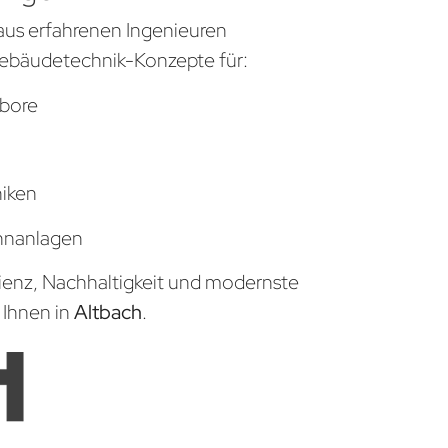
aus erfahrenen Ingenieuren
ebäudetechnik-Konzepte für:
bore
niken
hnanlagen
zienz, Nachhaltigkeit und modernste
 Ihnen in
Altbach
.