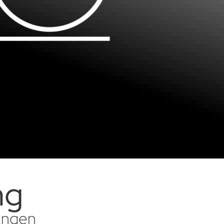
ng
sungen