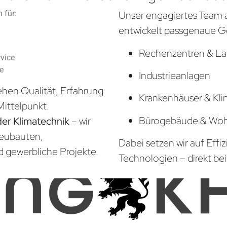
 für:
Unser engagiertes Team 
entwickelt passgenaue G
Rechenzentren & La
vice
he
Industrieanlagen
ehen Qualität, Erfahrung
Krankenhäuser & Kli
Mittelpunkt.
Bürogebäude & Wo
der Klimatechnik
– wir
Neubauten,
Dabei setzen wir auf Effi
d gewerbliche Projekte.
Technologien – direkt bei