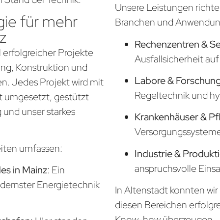
Unsere Leistungen richte
ie für mehr
Branchen und Anwendung
z
Rechenzentren & S
 erfolgreicher Projekte
Ausfallsicherheit a
nung, Konstruktion und
Labore & Forschung
. Jedes Projekt wird mit
Regeltechnik und hy
t umgesetzt, gestützt
 und unser starkes
Krankenhäuser & Pf
Versorgungssysteme f
eiten umfassen:
Industrie & Produkt
anspruchsvolle Eins
s in Mainz
: Ein
odernster Energietechnik
In Altenstadt konnten wir
diesen Bereichen erfolgr
Know-how überzeugen.