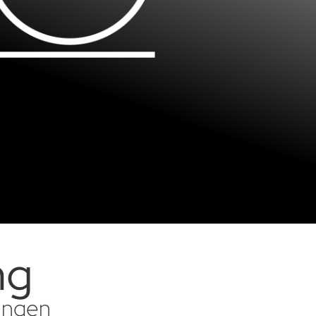
ng
sungen