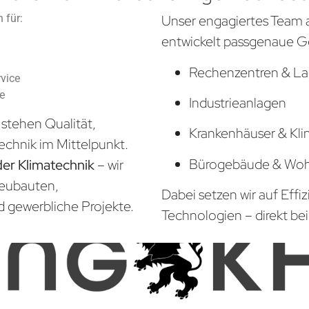
 für:
Unser engagiertes Team 
entwickelt passgenaue G
Rechenzentren & La
vice
he
Industrieanlagen
stehen Qualität,
Krankenhäuser & Kli
echnik im Mittelpunkt.
Bürogebäude & Wo
der Klimatechnik
– wir
Neubauten,
Dabei setzen wir auf Effi
d gewerbliche Projekte.
Technologien – direkt bei