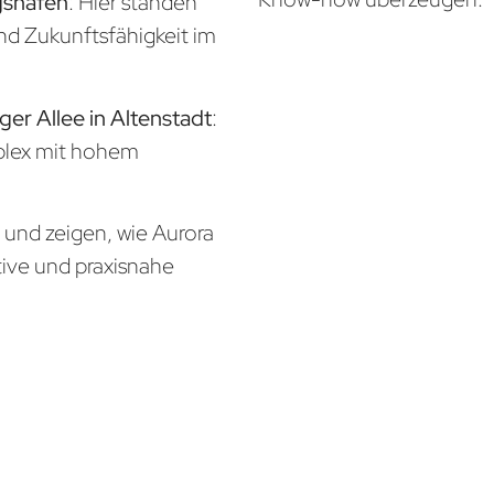
gshafen
: Hier standen
und Zukunftsfähigkeit im
ger Allee in Altenstadt
:
mplex mit hohem
n und zeigen, wie Aurora
tive und praxisnahe