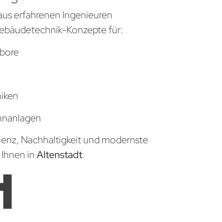
aus erfahrenen Ingenieuren
ebäudetechnik-Konzepte für:
bore
niken
hnanlagen
zienz, Nachhaltigkeit und modernste
 Ihnen in
Altenstadt
.