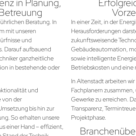
nz in Planung,
Erfolgrei
 Betreuung
Vorze
führlichen Beratung. In
In einer Zeit, in der Ener
am mit unseren
Herausforderungen darste
dürfnisse und
zukunftsweisende Techno
. Darauf aufbauend
Gebäudeautomation, mo
chniker ganzheitliche
sowie intelligente Energi
tion in bestehende oder
Betriebskosten und eine
In Altenstadt arbeiten wi
ktionalität und
Fachplanern zusammen, 
e von der
Gewerke zu erreichen. Da
Umsetzung bis hin zur
Transparenz, Termintreue
ung. So erhalten unsere
Projektphase.
s einer Hand – effizient,
Branchenüber
n Stand der Technik.