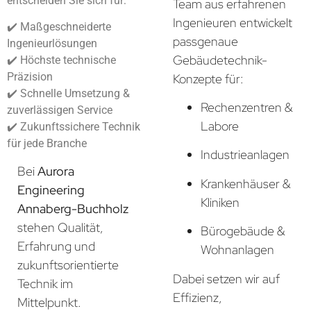
entscheiden Sie sich für:
Team aus erfahrenen
Ingenieuren entwickelt
✔️ Maßgeschneiderte
passgenaue
Ingenieurlösungen
Gebäudetechnik-
✔️ Höchste technische
Präzision
Konzepte für:
✔️ Schnelle Umsetzung &
Rechenzentren &
zuverlässigen Service
Labore
✔️ Zukunftssichere Technik
für jede Branche
Industrieanlagen
Bei
Aurora
Krankenhäuser &
Engineering
Kliniken
Annaberg-Buchholz
stehen Qualität,
Bürogebäude &
Erfahrung und
Wohnanlagen
zukunftsorientierte
Dabei setzen wir auf
Technik im
Effizienz,
Mittelpunkt.