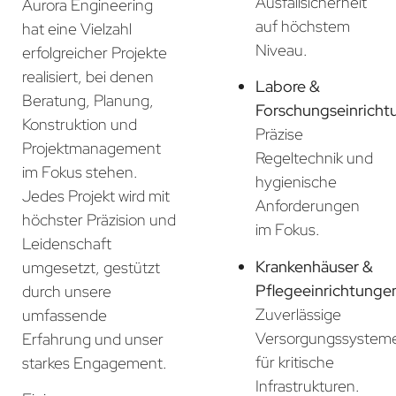
Ausfallsicherheit
Aurora Engineering
auf höchstem
hat eine Vielzahl
Niveau.
erfolgreicher Projekte
realisiert, bei denen
Labore &
Beratung, Planung,
Forschungseinricht
Konstruktion und
Präzise
Projektmanagement
Regeltechnik und
im Fokus stehen.
hygienische
Jedes Projekt wird mit
Anforderungen
höchster Präzision und
im Fokus.
Leidenschaft
Krankenhäuser &
umgesetzt, gestützt
Pflegeeinrichtunge
durch unsere
Zuverlässige
umfassende
Versorgungssystem
Erfahrung und unser
für kritische
starkes Engagement.
Infrastrukturen.