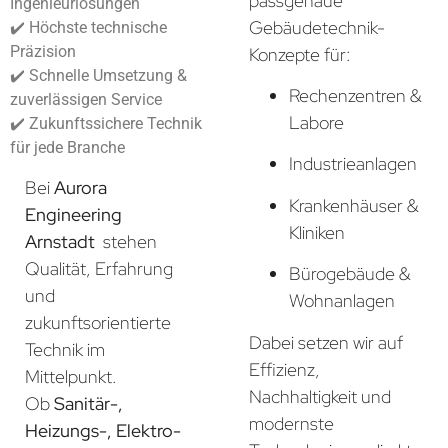
passgenaue
Ingenieurlösungen
Gebäudetechnik-
✔️ Höchste technische
Präzision
Konzepte für:
✔️ Schnelle Umsetzung &
Rechenzentren &
zuverlässigen Service
Labore
✔️ Zukunftssichere Technik
für jede Branche
Industrieanlagen
Bei
Aurora
Krankenhäuser &
Engineering
Kliniken
Arnstadt
stehen
Qualität, Erfahrung
Bürogebäude &
und
Wohnanlagen
zukunftsorientierte
Dabei setzen wir auf
Technik im
Effizienz,
Mittelpunkt.
Nachhaltigkeit und
Ob
Sanitär-,
modernste
Heizungs-, Elektro-