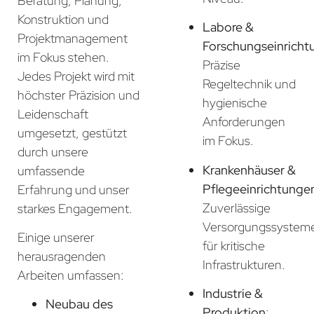
Beratung, Planung,
Konstruktion und
Labore &
Projektmanagement
Forschungseinricht
im Fokus stehen.
Präzise
Jedes Projekt wird mit
Regeltechnik und
höchster Präzision und
hygienische
Leidenschaft
Anforderungen
umgesetzt, gestützt
im Fokus.
durch unsere
Krankenhäuser &
umfassende
Pflegeeinrichtunge
Erfahrung und unser
Zuverlässige
starkes Engagement.
Versorgungssystem
Einige unserer
für kritische
herausragenden
Infrastrukturen.
Arbeiten umfassen:
Industrie &
Neubau des
Produktion
: