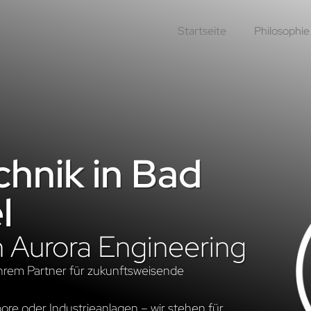
Startseite
Philosophie
hnik in Bad
l
n Aurora Engineering
hrem Partner für zukunftsweisende
re oder Industrieanlagen – wir stehen für