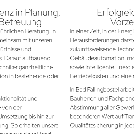
nz in Planung,
Erfolgrei
 Betreuung
Vorze
führlichen Beratung. In
In einer Zeit, in der Ener
gemeinsam mit unseren
Herausforderungen darste
dürfnisse und
zukunftsweisende Techno
. Darauf aufbauend
Gebäudeautomation, mo
chniker ganzheitliche
sowie intelligente Energi
tion in bestehende oder
Betriebskosten und eine
In Bad Fallingbostel arbei
ktionalität und
Bauherren und Fachplan
e von der
Abstimmung aller Gewerke
Umsetzung bis hin zur
besonderen Wert auf Tra
ung. So erhalten unsere
Qualitätssicherung in jed