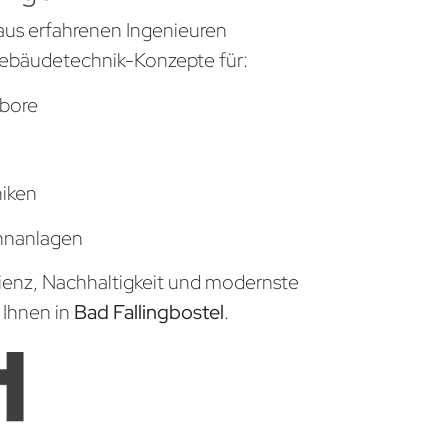
aus erfahrenen Ingenieuren
ebäudetechnik-Konzepte für:
bore
niken
hnanlagen
zienz, Nachhaltigkeit und modernste
 Ihnen in
Bad Fallingbostel
.