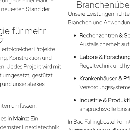
ösung aus einer Hand –
Branchenüber
em neuesten Stand der
Unsere Leistungen richte
Branchen und Anwendung
ie für mehr
Rechenzentren & S
z
Ausfallsicherheit a
 erfolgreicher Projekte
Labore & Forschung
nung, Konstruktion und
Regeltechnik und hy
. Jedes Projekt wird mit
t umgesetzt, gestützt
Krankenhäuser & Pf
 und unser starkes
Versorgungssysteme f
Industrie & Produkt
eiten umfassen:
anspruchsvolle Eins
s in Mainz
: Ein
In Bad Fallingbostel konnt
odernster Energietechnik