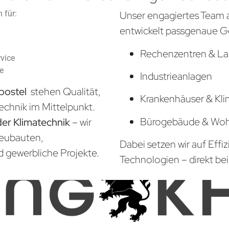
 für:
Unser engagiertes Team 
entwickelt passgenaue G
Rechenzentren & La
vice
he
Industrieanlagen
gbostel
stehen Qualität,
Krankenhäuser & Kli
echnik im Mittelpunkt.
Bürogebäude & Wo
der Klimatechnik
– wir
Neubauten,
Dabei setzen wir auf Effi
d gewerbliche Projekte.
Technologien – direkt bei