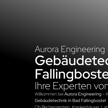
Aurora Engineering
Gebäudetec
Fallingboste
Ihre Experten vo
Willkommen bei
Aurora Engineering
– I
Gebäudetechnik in Bad Fallingbostel
.
Ob Rechenzentren, Krankenhäuser, Labo