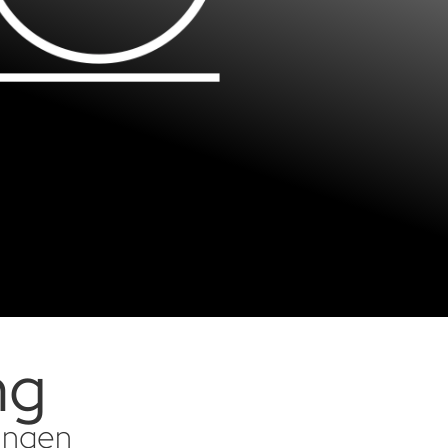
ng
sungen