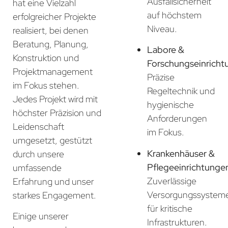
Ausfallsicherheit
hat eine Vielzahl
auf höchstem
erfolgreicher Projekte
Niveau.
realisiert, bei denen
Beratung, Planung,
Labore &
Konstruktion und
Forschungseinricht
Projektmanagement
Präzise
im Fokus stehen.
Regeltechnik und
Jedes Projekt wird mit
hygienische
höchster Präzision und
Anforderungen
Leidenschaft
im Fokus.
umgesetzt, gestützt
Krankenhäuser &
durch unsere
Pflegeeinrichtunge
umfassende
Zuverlässige
Erfahrung und unser
Versorgungssystem
starkes Engagement.
für kritische
Einige unserer
Infrastrukturen.