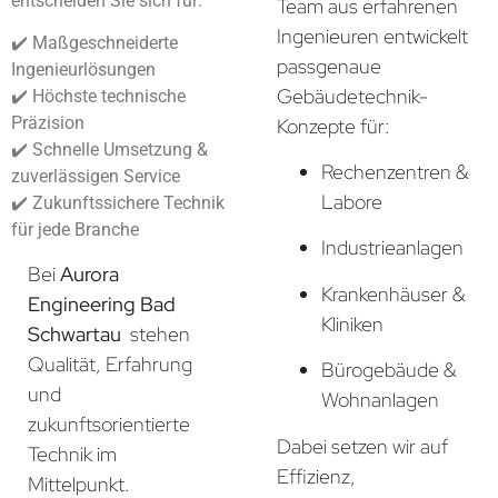
entscheiden Sie sich für:
Team aus erfahrenen
Ingenieuren entwickelt
✔️ Maßgeschneiderte
passgenaue
Ingenieurlösungen
Gebäudetechnik-
✔️ Höchste technische
Präzision
Konzepte für:
✔️ Schnelle Umsetzung &
Rechenzentren &
zuverlässigen Service
Labore
✔️ Zukunftssichere Technik
für jede Branche
Industrieanlagen
Bei
Aurora
Krankenhäuser &
Engineering Bad
Kliniken
Schwartau
stehen
Qualität, Erfahrung
Bürogebäude &
und
Wohnanlagen
zukunftsorientierte
Dabei setzen wir auf
Technik im
Effizienz,
Mittelpunkt.