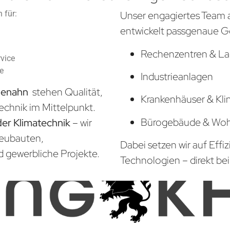
 für:
Unser engagiertes Team 
entwickelt passgenaue G
Rechenzentren & La
vice
he
Industrieanlagen
chenahn
stehen Qualität,
Krankenhäuser & Kli
echnik im Mittelpunkt.
Bürogebäude & Wo
der Klimatechnik
– wir
Neubauten,
Dabei setzen wir auf Effi
d gewerbliche Projekte.
Technologien – direkt bei