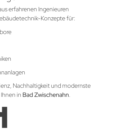
aus erfahrenen Ingenieuren
ebäudetechnik-Konzepte für:
bore
niken
hnanlagen
zienz, Nachhaltigkeit und modernste
 Ihnen in
Bad Zwischenahn
.