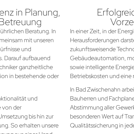
nz in Planung,
Erfolgrei
 Betreuung
Vorze
führlichen Beratung. In
In einer Zeit, in der Ener
emeinsam mit unseren
Herausforderungen darste
dürfnisse und
zukunftsweisende Techno
. Darauf aufbauend
Gebäudeautomation, mo
chniker ganzheitliche
sowie intelligente Energi
tion in bestehende oder
Betriebskosten und eine
In Bad Zwischenahn arbei
ktionalität und
Bauherren und Fachplan
e von der
Abstimmung aller Gewerke
Umsetzung bis hin zur
besonderen Wert auf Tra
ung. So erhalten unsere
Qualitätssicherung in jed