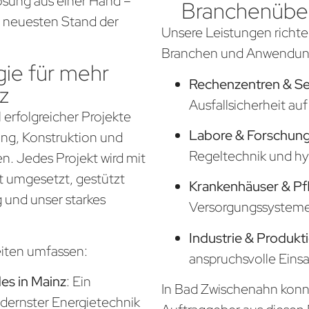
sung aus einer Hand –
Branchenüber
em neuesten Stand der
Unsere Leistungen richte
Branchen und Anwendung
ie für mehr
Rechenzentren & S
z
Ausfallsicherheit a
 erfolgreicher Projekte
Labore & Forschung
nung, Konstruktion und
Regeltechnik und hy
. Jedes Projekt wird mit
t umgesetzt, gestützt
Krankenhäuser & Pf
 und unser starkes
Versorgungssysteme f
Industrie & Produkt
eiten umfassen:
anspruchsvolle Eins
s in Mainz
: Ein
In Bad Zwischenahn konnt
odernster Energietechnik