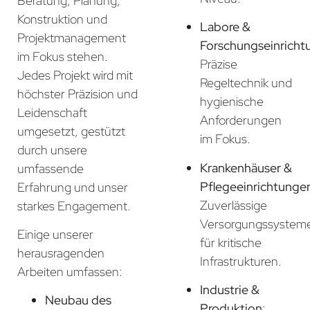
Beratung, Planung,
Konstruktion und
Labore &
Projektmanagement
Forschungseinricht
im Fokus stehen.
Präzise
Jedes Projekt wird mit
Regeltechnik und
höchster Präzision und
hygienische
Leidenschaft
Anforderungen
umgesetzt, gestützt
im Fokus.
durch unsere
Krankenhäuser &
umfassende
Pflegeeinrichtunge
Erfahrung und unser
Zuverlässige
starkes Engagement.
Versorgungssystem
Einige unserer
für kritische
herausragenden
Infrastrukturen.
Arbeiten umfassen:
Industrie &
Neubau des
Produktion
: