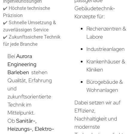
passgenaue
Ingenieurlösungen
Gebäudetechnik-
✔️ Höchste technische
Präzision
Konzepte für:
✔️ Schnelle Umsetzung &
Rechenzentren &
zuverlässigen Service
Labore
✔️ Zukunftssichere Technik
für jede Branche
Industrieanlagen
Bei
Aurora
Krankenhäuser &
Engineering
Kliniken
Barleben
stehen
Qualität, Erfahrung
Bürogebäude &
und
Wohnanlagen
zukunftsorientierte
Dabei setzen wir auf
Technik im
Effizienz,
Mittelpunkt.
Nachhaltigkeit und
Ob
Sanitär-,
modernste
Heizungs-, Elektro-