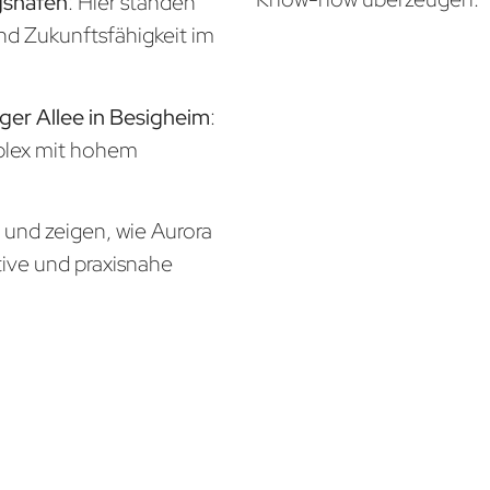
gshafen
: Hier standen
und Zukunftsfähigkeit im
ger Allee in Besigheim
:
mplex mit hohem
n und zeigen, wie Aurora
tive und praxisnahe