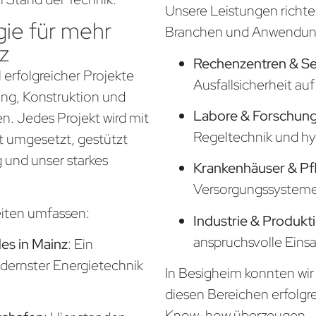
Unsere Leistungen richte
ie für mehr
Branchen und Anwendung
z
Rechenzentren & S
 erfolgreicher Projekte
Ausfallsicherheit a
nung, Konstruktion und
Labore & Forschung
. Jedes Projekt wird mit
Regeltechnik und hy
t umgesetzt, gestützt
 und unser starkes
Krankenhäuser & Pf
Versorgungssysteme f
eiten umfassen:
Industrie & Produkt
anspruchsvolle Eins
s in Mainz
: Ein
odernster Energietechnik
In Besigheim konnten wir 
diesen Bereichen erfolgr
Know-how überzeugen.