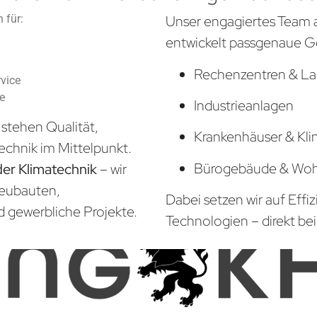
 für:
Unser engagiertes Team 
entwickelt passgenaue G
Rechenzentren & La
vice
he
Industrieanlagen
stehen Qualität,
Krankenhäuser & Kli
echnik im Mittelpunkt.
Bürogebäude & Wo
der Klimatechnik
– wir
Neubauten,
Dabei setzen wir auf Effi
d gewerbliche Projekte.
Technologien – direkt bei