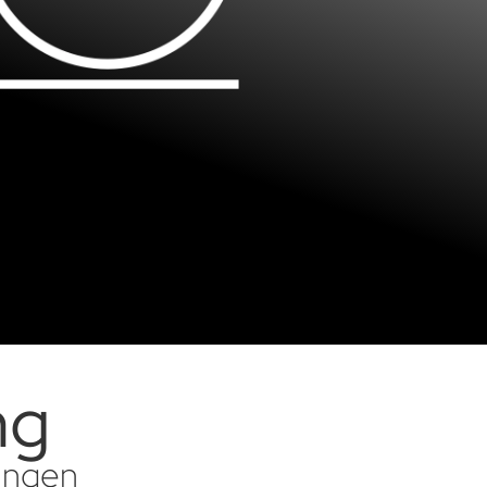
ng
sungen