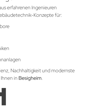
aus erfahrenen Ingenieuren
ebäudetechnik-Konzepte für:
bore
niken
hnanlagen
zienz, Nachhaltigkeit und modernste
 Ihnen in
Besigheim
.