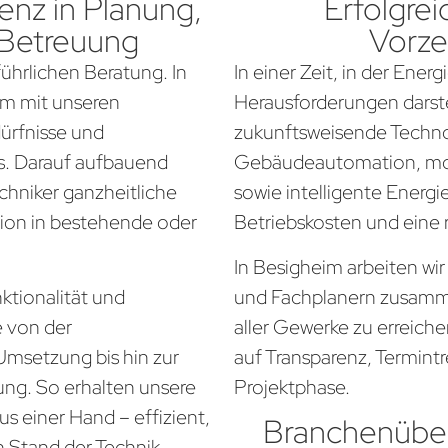
nz in Planung,
Erfolgrei
 Betreuung
Vorze
führlichen Beratung. In
In einer Zeit, in der Ener
am mit unseren
Herausforderungen darste
dürfnisse und
zukunftsweisende Techno
. Darauf aufbauend
Gebäudeautomation, mo
chniker ganzheitliche
sowie intelligente Energi
tion in bestehende oder
Betriebskosten und eine
In Besigheim arbeiten wi
ktionalität und
und Fachplanern zusamm
e von der
aller Gewerke zu erreich
Umsetzung bis hin zur
auf Transparenz, Termintr
ung. So erhalten unsere
Projektphase.
s einer Hand – effizient,
Branchenüber
n Stand der Technik.