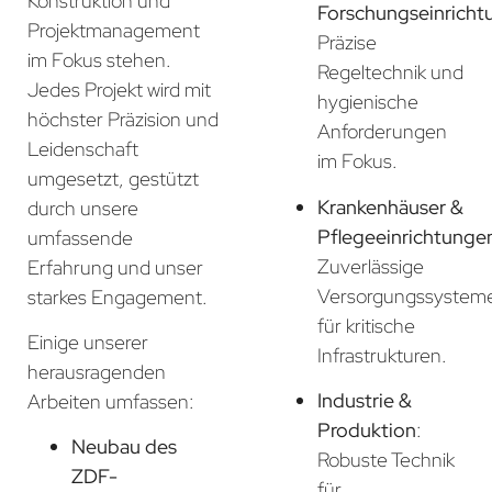
Konstruktion und
Forschungseinricht
Projektmanagement
Präzise
im Fokus stehen.
Regeltechnik und
Jedes Projekt wird mit
hygienische
höchster Präzision und
Anforderungen
Leidenschaft
im Fokus.
umgesetzt, gestützt
Krankenhäuser &
durch unsere
Pflegeeinrichtunge
umfassende
Zuverlässige
Erfahrung und unser
Versorgungssystem
starkes Engagement.
für kritische
Einige unserer
Infrastrukturen.
herausragenden
Industrie &
Arbeiten umfassen:
Produktion
:
Neubau des
Robuste Technik
ZDF-
für