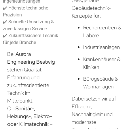
passgenaue
Ingenieurlösungen
Gebäudetechnik-
✔️ Höchste technische
Präzision
Konzepte für:
✔️ Schnelle Umsetzung &
Rechenzentren &
zuverlässigen Service
Labore
✔️ Zukunftssichere Technik
für jede Branche
Industrieanlagen
Bei
Aurora
Krankenhäuser &
Engineering Bestwig
Kliniken
stehen Qualität,
Erfahrung und
Bürogebäude &
zukunftsorientierte
Wohnanlagen
Technik im
Dabei setzen wir auf
Mittelpunkt.
Effizienz,
Ob
Sanitär-,
Nachhaltigkeit und
Heizungs-, Elektro-
modernste
oder Klimatechnik
–