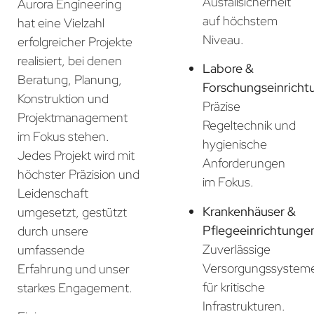
Ausfallsicherheit
Aurora Engineering
auf höchstem
hat eine Vielzahl
Niveau.
erfolgreicher Projekte
realisiert, bei denen
Labore &
Beratung, Planung,
Forschungseinricht
Konstruktion und
Präzise
Projektmanagement
Regeltechnik und
im Fokus stehen.
hygienische
Jedes Projekt wird mit
Anforderungen
höchster Präzision und
im Fokus.
Leidenschaft
Krankenhäuser &
umgesetzt, gestützt
Pflegeeinrichtunge
durch unsere
Zuverlässige
umfassende
Versorgungssystem
Erfahrung und unser
für kritische
starkes Engagement.
Infrastrukturen.