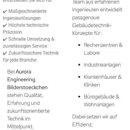
entscheiden Sie sich für:
Team aus erfahrenen
Ingenieuren entwickelt
✔️ Maßgeschneiderte
passgenaue
Ingenieurlösungen
Gebäudetechnik-
✔️ Höchste technische
Präzision
Konzepte für:
✔️ Schnelle Umsetzung &
Rechenzentren &
zuverlässigen Service
Labore
✔️ Zukunftssichere Technik
für jede Branche
Industrieanlagen
Bei
Aurora
Krankenhäuser &
Engineering
Kliniken
Bilderstoeckchen
stehen Qualität,
Bürogebäude &
Erfahrung und
Wohnanlagen
zukunftsorientierte
Dabei setzen wir auf
Technik im
Effizienz,
Mittelpunkt.