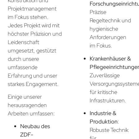
Konstruktion und
Forschungseinricht
Projektmanagement
Präzise
im Fokus stehen.
Regeltechnik und
Jedes Projekt wird mit
hygienische
höchster Präzision und
Anforderungen
Leidenschaft
im Fokus.
umgesetzt, gestützt
Krankenhäuser &
durch unsere
Pflegeeinrichtunge
umfassende
Zuverlässige
Erfahrung und unser
Versorgungssystem
starkes Engagement.
für kritische
Einige unserer
Infrastrukturen.
herausragenden
Industrie &
Arbeiten umfassen:
Produktion
:
Neubau des
Robuste Technik
ZDF-
für