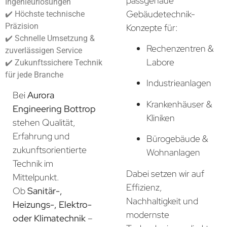
passgenaue
Ingenieurlösungen
Gebäudetechnik-
✔️ Höchste technische
Präzision
Konzepte für:
✔️ Schnelle Umsetzung &
Rechenzentren &
zuverlässigen Service
Labore
✔️ Zukunftssichere Technik
für jede Branche
Industrieanlagen
Bei
Aurora
Krankenhäuser &
Engineering Bottrop
Kliniken
stehen Qualität,
Erfahrung und
Bürogebäude &
zukunftsorientierte
Wohnanlagen
Technik im
Dabei setzen wir auf
Mittelpunkt.
Effizienz,
Ob
Sanitär-,
Nachhaltigkeit und
Heizungs-, Elektro-
modernste
oder Klimatechnik
–