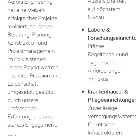
Ausfallsicherheit
Aurora Engineering
auf höchstem
hat eine Vielzahl
Niveau.
erfolgreicher Projekte
realisiert, bei denen
Labore &
Beratung, Planung,
Forschungseinricht
Konstruktion und
Präzise
Projektmanagement
Regeltechnik und
im Fokus stehen.
hygienische
Jedes Projekt wird mit
Anforderungen
höchster Präzision und
im Fokus.
Leidenschaft
Krankenhäuser &
umgesetzt, gestützt
Pflegeeinrichtunge
durch unsere
Zuverlässige
umfassende
Versorgungssystem
Erfahrung und unser
für kritische
starkes Engagement.
Infrastrukturen.