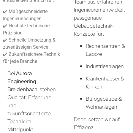
entscheiden Sie sich für:
Team aus erfahrenen
Ingenieuren entwickelt
✔️ Maßgeschneiderte
passgenaue
Ingenieurlösungen
Gebäudetechnik-
✔️ Höchste technische
Präzision
Konzepte für:
✔️ Schnelle Umsetzung &
Rechenzentren &
zuverlässigen Service
Labore
✔️ Zukunftssichere Technik
für jede Branche
Industrieanlagen
Bei
Aurora
Krankenhäuser &
Engineering
Kliniken
Breidenbach
stehen
Qualität, Erfahrung
Bürogebäude &
und
Wohnanlagen
zukunftsorientierte
Dabei setzen wir auf
Technik im
Effizienz,
Mittelpunkt.