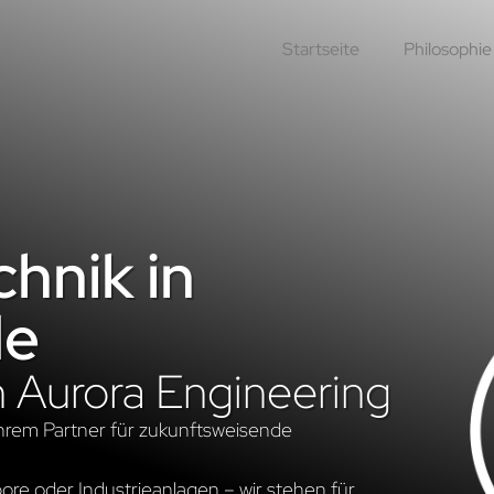
Startseite
Philosophie
hnik in
de
n Aurora Engineering
hrem Partner für zukunftsweisende
re oder Industrieanlagen – wir stehen für