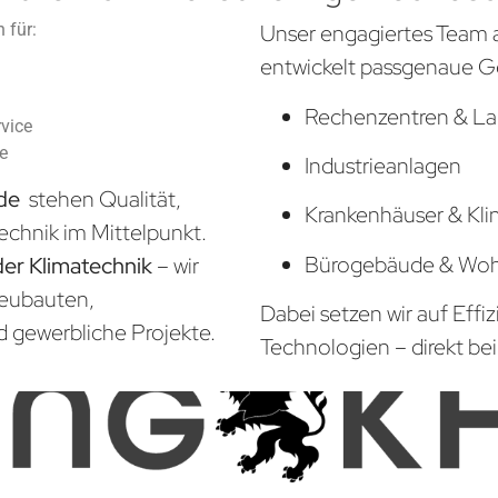
 für:
Unser engagiertes Team 
entwickelt passgenaue G
Rechenzentren & La
vice
he
Industrieanlagen
rde
stehen Qualität,
Krankenhäuser & Kli
echnik im Mittelpunkt.
Bürogebäude & Wo
der Klimatechnik
– wir
Neubauten,
Dabei setzen wir auf Effi
d gewerbliche Projekte.
Technologien – direkt bei