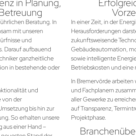
nz in Planung,
Erfolgrei
 Betreuung
Vorze
führlichen Beratung. In
In einer Zeit, in der Ener
nsam mit unseren
Herausforderungen darste
dürfnisse und
zukunftsweisende Techno
. Darauf aufbauend
Gebäudeautomation, mo
chniker ganzheitliche
sowie intelligente Energi
tion in bestehende oder
Betriebskosten und eine
In Bremervörde arbeiten 
ktionalität und
und Fachplanern zusamm
e von der
aller Gewerke zu erreich
Umsetzung bis hin zur
auf Transparenz, Termintr
ung. So erhalten unsere
Projektphase.
 aus einer Hand –
Branchenüber
em neuesten Stand der