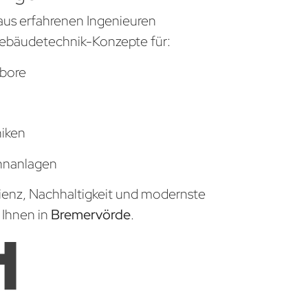
aus erfahrenen Ingenieuren
ebäudetechnik-Konzepte für:
bore
niken
hnanlagen
zienz, Nachhaltigkeit und modernste
 Ihnen in
Bremervörde
.