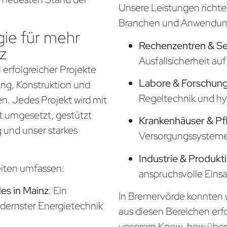
Unsere Leistungen richte
Branchen und Anwendung
ie für mehr
Rechenzentren & S
z
Ausfallsicherheit a
 erfolgreicher Projekte
Labore & Forschung
nung, Konstruktion und
Regeltechnik und hy
. Jedes Projekt wird mit
t umgesetzt, gestützt
Krankenhäuser & Pf
 und unser starkes
Versorgungssysteme f
Industrie & Produkt
eiten umfassen:
anspruchsvolle Eins
s in Mainz
: Ein
In Bremervörde konnten w
odernster Energietechnik
aus diesen Bereichen erf
unserem Know-how über