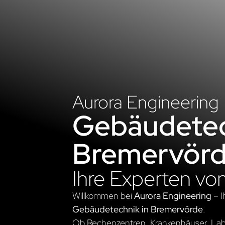
Aurora Engineering
Gebäudetec
Bremervör
Ihre Experten vo
Willkommen bei
Aurora Engineering
– I
Gebäudetechnik in Bremervörde
.
Ob Rechenzentren, Krankenhäuser, Labo