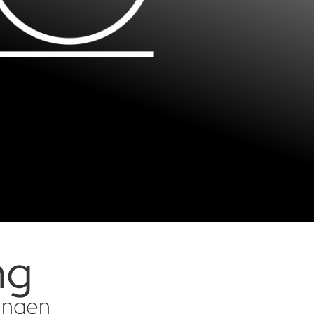
ng
sungen