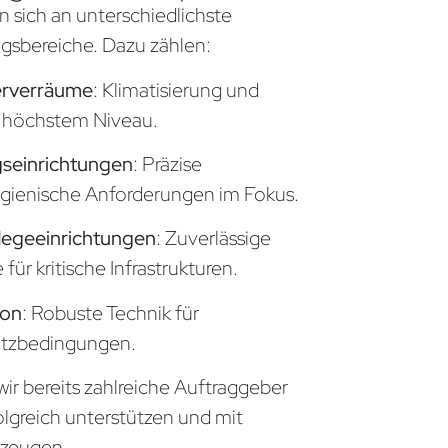
n sich an unterschiedlichste
sbereiche. Dazu zählen:
erverräume
: Klimatisierung und
uf höchstem Niveau.
seinrichtungen
: Präzise
gienische Anforderungen im Fokus.
legeeinrichtungen
: Zuverlässige
ür kritische Infrastrukturen.
ion
: Robuste Technik für
atzbedingungen.
ir bereits zahlreiche Auftraggeber
olgreich unterstützen und mit
zeugen.