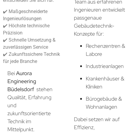
entscheiden Sie sich für:
Team aus erfahrenen
Ingenieuren entwickelt
✔️ Maßgeschneiderte
passgenaue
Ingenieurlösungen
Gebäudetechnik-
✔️ Höchste technische
Präzision
Konzepte für:
✔️ Schnelle Umsetzung &
Rechenzentren &
zuverlässigen Service
Labore
✔️ Zukunftssichere Technik
für jede Branche
Industrieanlagen
Bei
Aurora
Krankenhäuser &
Engineering
Kliniken
Büdelsdorf
stehen
Qualität, Erfahrung
Bürogebäude &
und
Wohnanlagen
zukunftsorientierte
Dabei setzen wir auf
Technik im
Effizienz,
Mittelpunkt.