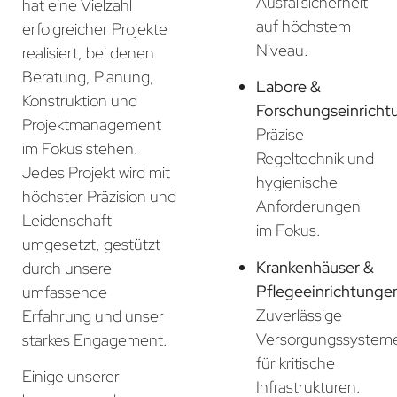
Ausfallsicherheit
hat eine Vielzahl
auf höchstem
erfolgreicher Projekte
Niveau.
realisiert, bei denen
Beratung, Planung,
Labore &
Konstruktion und
Forschungseinricht
Projektmanagement
Präzise
im Fokus stehen.
Regeltechnik und
Jedes Projekt wird mit
hygienische
höchster Präzision und
Anforderungen
Leidenschaft
im Fokus.
umgesetzt, gestützt
Krankenhäuser &
durch unsere
Pflegeeinrichtunge
umfassende
Zuverlässige
Erfahrung und unser
Versorgungssystem
starkes Engagement.
für kritische
Einige unserer
Infrastrukturen.