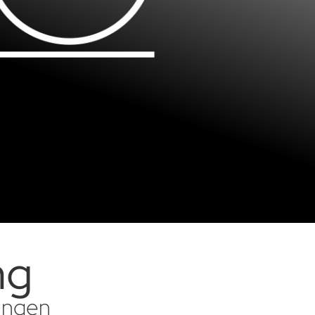
ng
sungen