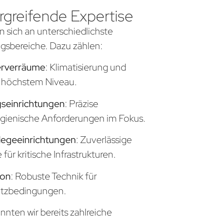
greifende Expertise
n sich an unterschiedlichste
sbereiche. Dazu zählen:
erverräume
: Klimatisierung und
uf höchstem Niveau.
seinrichtungen
: Präzise
gienische Anforderungen im Fokus.
legeeinrichtungen
: Zuverlässige
ür kritische Infrastrukturen.
ion
: Robuste Technik für
atzbedingungen.
nten wir bereits zahlreiche