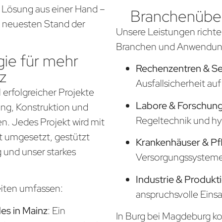
 Lösung aus einer Hand –
Branchenüber
em neuesten Stand der
Unsere Leistungen richte
Branchen und Anwendung
ie für mehr
Rechenzentren & S
z
Ausfallsicherheit a
 erfolgreicher Projekte
Labore & Forschung
nung, Konstruktion und
Regeltechnik und hy
. Jedes Projekt wird mit
t umgesetzt, gestützt
Krankenhäuser & Pf
 und unser starkes
Versorgungssysteme f
Industrie & Produkt
eiten umfassen:
anspruchsvolle Eins
s in Mainz
: Ein
In Burg bei Magdeburg kon