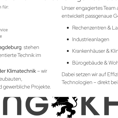
 für:
Unser engagiertes Team 
entwickelt passgenaue G
Rechenzentren & La
vice
he
Industrieanlagen
Magdeburg
stehen
Krankenhäuser & Kli
entierte Technik im
Bürogebäude & Wo
der Klimatechnik
– wir
Dabei setzen wir auf Effi
Neubauten,
Technologien – direkt bei
d gewerbliche Projekte.