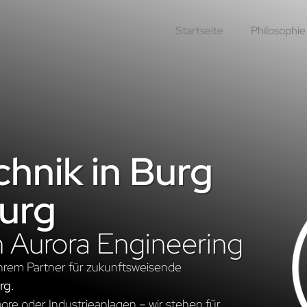
Startseite
Philosophie
hnik in Burg
urg
n Aurora Engineering
hrem Partner für zukunftsweisende
rg
.
re oder Industrieanlagen – wir stehen für