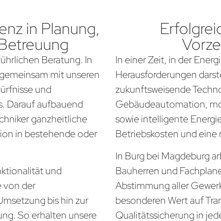
nz in Planung,
Erfolgrei
 Betreuung
Vorze
führlichen Beratung. In
In einer Zeit, in der Ener
r gemeinsam mit unseren
Herausforderungen darste
dürfnisse und
zukunftsweisende Techno
. Darauf aufbauend
Gebäudeautomation, mo
chniker ganzheitliche
sowie intelligente Energi
tion in bestehende oder
Betriebskosten und eine
In Burg bei Magdeburg arb
ktionalität und
Bauherren und Fachplan
e von der
Abstimmung aller Gewerke
Umsetzung bis hin zur
besonderen Wert auf Tra
ung. So erhalten unsere
Qualitätssicherung in jed