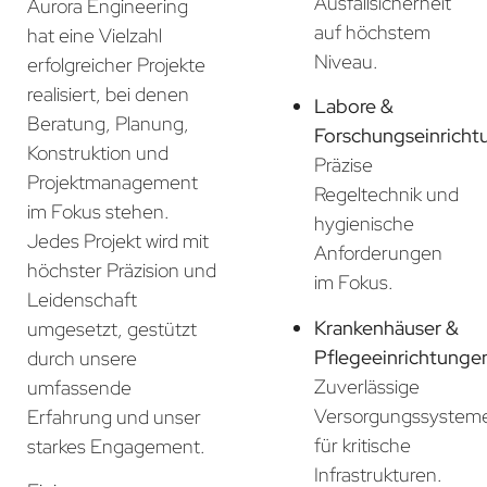
Ausfallsicherheit
Aurora Engineering
auf höchstem
hat eine Vielzahl
Niveau.
erfolgreicher Projekte
realisiert, bei denen
Labore &
Beratung, Planung,
Forschungseinricht
Konstruktion und
Präzise
Projektmanagement
Regeltechnik und
im Fokus stehen.
hygienische
Jedes Projekt wird mit
Anforderungen
höchster Präzision und
im Fokus.
Leidenschaft
Krankenhäuser &
umgesetzt, gestützt
Pflegeeinrichtunge
durch unsere
Zuverlässige
umfassende
Versorgungssystem
Erfahrung und unser
für kritische
starkes Engagement.
Infrastrukturen.