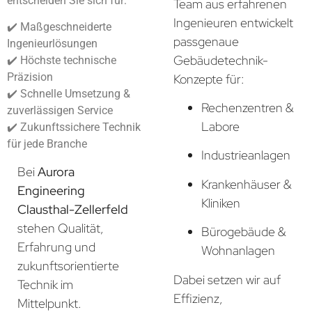
entscheiden Sie sich für:
Team aus erfahrenen
Ingenieuren entwickelt
✔️ Maßgeschneiderte
passgenaue
Ingenieurlösungen
Gebäudetechnik-
✔️ Höchste technische
Präzision
Konzepte für:
✔️ Schnelle Umsetzung &
Rechenzentren &
zuverlässigen Service
Labore
✔️ Zukunftssichere Technik
für jede Branche
Industrieanlagen
Bei
Aurora
Krankenhäuser &
Engineering
Kliniken
Clausthal-Zellerfeld
stehen Qualität,
Bürogebäude &
Erfahrung und
Wohnanlagen
zukunftsorientierte
Dabei setzen wir auf
Technik im
Effizienz,
Mittelpunkt.