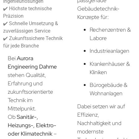
passgenaue
Ingenieurlösungen
Gebäudetechnik-
✔️ Höchste technische
Präzision
Konzepte für:
✔️ Schnelle Umsetzung &
Rechenzentren &
zuverlässigen Service
Labore
✔️ Zukunftssichere Technik
für jede Branche
Industrieanlagen
Bei
Aurora
Krankenhäuser &
Engineering Dahme
Kliniken
stehen Qualität,
Erfahrung und
Bürogebäude &
zukunftsorientierte
Wohnanlagen
Technik im
Dabei setzen wir auf
Mittelpunkt.
Effizienz,
Ob
Sanitär-,
Nachhaltigkeit und
Heizungs-, Elektro-
modernste
oder Klimatechnik
–