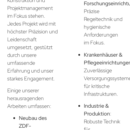
Konstruktion und
Forschungseinricht
Projektmanagement
Präzise
im Fokus stehen.
Regeltechnik und
Jedes Projekt wird mit
hygienische
höchster Präzision und
Anforderungen
Leidenschaft
im Fokus.
umgesetzt, gestützt
Krankenhäuser &
durch unsere
Pflegeeinrichtunge
umfassende
Zuverlässige
Erfahrung und unser
Versorgungssystem
starkes Engagement.
für kritische
Einige unserer
Infrastrukturen.
herausragenden
Industrie &
Arbeiten umfassen:
Produktion
:
Neubau des
Robuste Technik
ZDF-
für