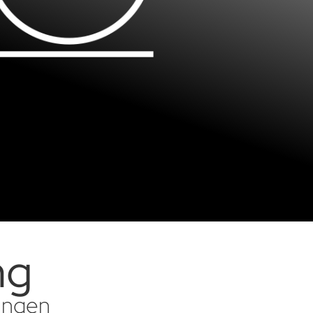
ng
sungen