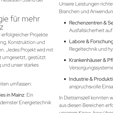
Unsere Leistungen richte
Branchen und Anwendung
ie für mehr
Rechenzentren & S
z
Ausfallsicherheit a
 erfolgreicher Projekte
Labore & Forschung
nung, Konstruktion und
Regeltechnik und hy
. Jedes Projekt wird mit
t umgesetzt, gestützt
Krankenhäuser & Pf
 und unser starkes
Versorgungssysteme f
Industrie & Produkt
eiten umfassen:
anspruchsvolle Eins
s in Mainz
: Ein
In Dietramszell konnten w
odernster Energietechnik
aus diesen Bereichen erf
unserem Know-how über