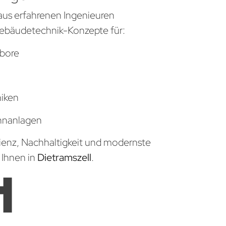
aus erfahrenen Ingenieuren
ebäudetechnik-Konzepte für:
bore
niken
hnanlagen
zienz, Nachhaltigkeit und modernste
 Ihnen in
Dietramszell
.