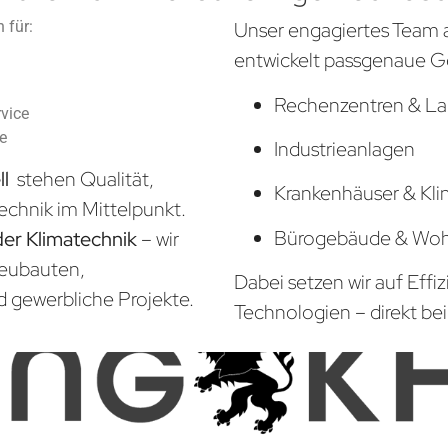
 für:
Unser engagiertes Team 
entwickelt passgenaue G
Rechenzentren & La
vice
he
Industrieanlagen
ll
stehen Qualität,
Krankenhäuser & Kli
echnik im Mittelpunkt.
Bürogebäude & Wo
der Klimatechnik
– wir
Neubauten,
Dabei setzen wir auf Effi
d gewerbliche Projekte.
Technologien – direkt bei