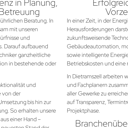
nz in Planung,
Erfolgrei
 Betreuung
Vorze
führlichen Beratung. In
In einer Zeit, in der Ener
nsam mit unseren
Herausforderungen darste
dürfnisse und
zukunftsweisende Techno
. Darauf aufbauend
Gebäudeautomation, mo
chniker ganzheitliche
sowie intelligente Energi
tion in bestehende oder
Betriebskosten und eine
In Dietramszell arbeiten 
ktionalität und
und Fachplanern zusamm
e von der
aller Gewerke zu erreich
Umsetzung bis hin zur
auf Transparenz, Termintr
ung. So erhalten unsere
Projektphase.
 aus einer Hand –
Branchenüber
em neuesten Stand der