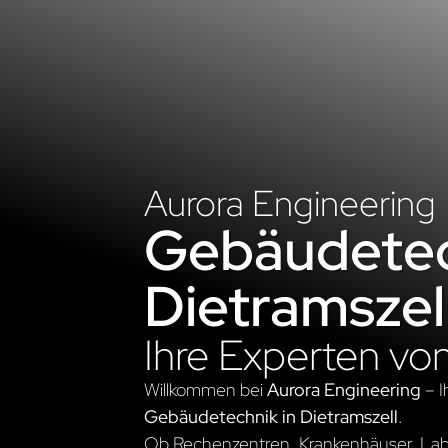
Aurora Engineering
Gebäudetec
Dietramszel
Ihre Experten vo
Willkommen bei
Aurora Engineering
– I
Gebäudetechnik in Dietramszell
.
Ob Rechenzentren, Krankenhäuser, Labo