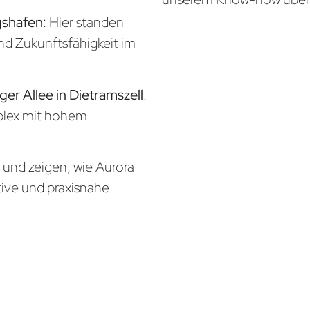
gshafen
: Hier standen
und Zukunftsfähigkeit im
ger Allee in Dietramszell
:
mplex mit hohem
n und zeigen, wie Aurora
tive und praxisnahe