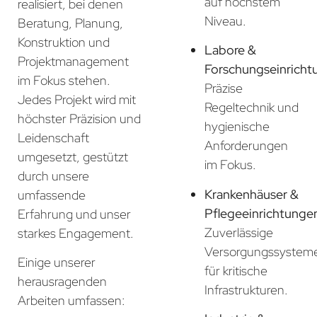
auf höchstem
realisiert, bei denen
Niveau.
Beratung, Planung,
Konstruktion und
Labore &
Projektmanagement
Forschungseinricht
im Fokus stehen.
Präzise
Jedes Projekt wird mit
Regeltechnik und
höchster Präzision und
hygienische
Leidenschaft
Anforderungen
umgesetzt, gestützt
im Fokus.
durch unsere
Krankenhäuser &
umfassende
Pflegeeinrichtunge
Erfahrung und unser
Zuverlässige
starkes Engagement.
Versorgungssystem
Einige unserer
für kritische
herausragenden
Infrastrukturen.
Arbeiten umfassen: