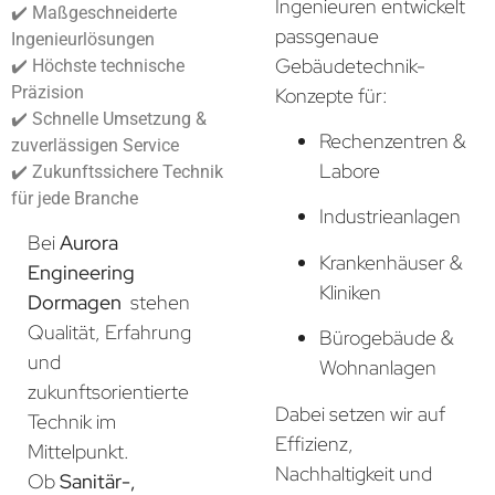
Ingenieuren entwickelt
✔️ Maßgeschneiderte
passgenaue
Ingenieurlösungen
Gebäudetechnik-
✔️ Höchste technische
Präzision
Konzepte für:
✔️ Schnelle Umsetzung &
Rechenzentren &
zuverlässigen Service
Labore
✔️ Zukunftssichere Technik
für jede Branche
Industrieanlagen
Bei
Aurora
Krankenhäuser &
Engineering
Kliniken
Dormagen
stehen
Qualität, Erfahrung
Bürogebäude &
und
Wohnanlagen
zukunftsorientierte
Dabei setzen wir auf
Technik im
Effizienz,
Mittelpunkt.
Nachhaltigkeit und
Ob
Sanitär-,