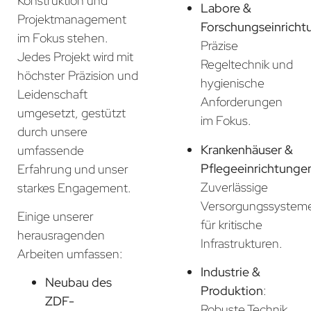
Konstruktion und
Labore &
Projektmanagement
Forschungseinricht
im Fokus stehen.
Präzise
Jedes Projekt wird mit
Regeltechnik und
höchster Präzision und
hygienische
Leidenschaft
Anforderungen
umgesetzt, gestützt
im Fokus.
durch unsere
Krankenhäuser &
umfassende
Pflegeeinrichtunge
Erfahrung und unser
Zuverlässige
starkes Engagement.
Versorgungssystem
Einige unserer
für kritische
herausragenden
Infrastrukturen.
Arbeiten umfassen:
Industrie &
Neubau des
Produktion
:
ZDF-
Robuste Technik