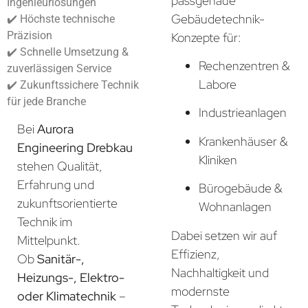
passgenaue
Ingenieurlösungen
Gebäudetechnik-
✔️ Höchste technische
Präzision
Konzepte für:
✔️ Schnelle Umsetzung &
Rechenzentren &
zuverlässigen Service
Labore
✔️ Zukunftssichere Technik
für jede Branche
Industrieanlagen
Bei
Aurora
Krankenhäuser &
Engineering Drebkau
Kliniken
stehen Qualität,
Erfahrung und
Bürogebäude &
zukunftsorientierte
Wohnanlagen
Technik im
Dabei setzen wir auf
Mittelpunkt.
Effizienz,
Ob
Sanitär-,
Nachhaltigkeit und
Heizungs-, Elektro-
modernste
oder Klimatechnik
–