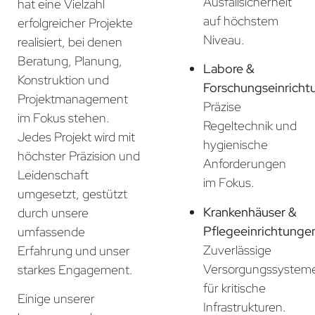
Ausfallsicherheit
hat eine Vielzahl
auf höchstem
erfolgreicher Projekte
Niveau.
realisiert, bei denen
Beratung, Planung,
Labore &
Konstruktion und
Forschungseinricht
Projektmanagement
Präzise
im Fokus stehen.
Regeltechnik und
Jedes Projekt wird mit
hygienische
höchster Präzision und
Anforderungen
Leidenschaft
im Fokus.
umgesetzt, gestützt
Krankenhäuser &
durch unsere
Pflegeeinrichtunge
umfassende
Zuverlässige
Erfahrung und unser
Versorgungssystem
starkes Engagement.
für kritische
Einige unserer
Infrastrukturen.