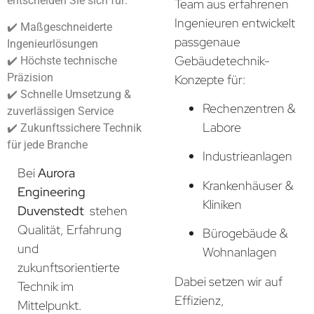
entscheiden Sie sich für:
Team aus erfahrenen
Ingenieuren entwickelt
✔️ Maßgeschneiderte
passgenaue
Ingenieurlösungen
Gebäudetechnik-
✔️ Höchste technische
Präzision
Konzepte für:
✔️ Schnelle Umsetzung &
Rechenzentren &
zuverlässigen Service
Labore
✔️ Zukunftssichere Technik
für jede Branche
Industrieanlagen
Bei
Aurora
Krankenhäuser &
Engineering
Kliniken
Duvenstedt
stehen
Qualität, Erfahrung
Bürogebäude &
und
Wohnanlagen
zukunftsorientierte
Dabei setzen wir auf
Technik im
Effizienz,
Mittelpunkt.