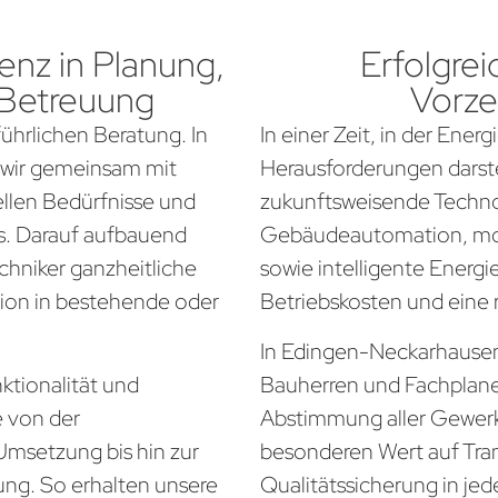
nz in Planung,
Erfolgrei
 Betreuung
Vorze
führlichen Beratung. In
In einer Zeit, in der Ener
 wir gemeinsam mit
Herausforderungen darste
ellen Bedürfnisse und
zukunftsweisende Techno
. Darauf aufbauend
Gebäudeautomation, mo
chniker ganzheitliche
sowie intelligente Energi
tion in bestehende oder
Betriebskosten und eine
In Edingen-Neckarhausen 
ktionalität und
Bauherren und Fachplan
e von der
Abstimmung aller Gewerke
Umsetzung bis hin zur
besonderen Wert auf Tra
ung. So erhalten unsere
Qualitätssicherung in jed