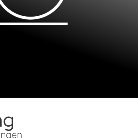
ng
sungen