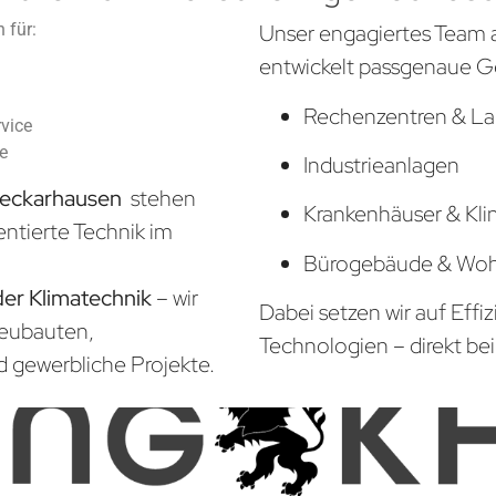
 für:
Unser engagiertes Team 
entwickelt passgenaue G
Rechenzentren & La
vice
he
Industrieanlagen
Neckarhausen
stehen
Krankenhäuser & Kli
entierte Technik im
Bürogebäude & Wo
der Klimatechnik
– wir
Dabei setzen wir auf Effi
Neubauten,
Technologien – direkt bei
d gewerbliche Projekte.