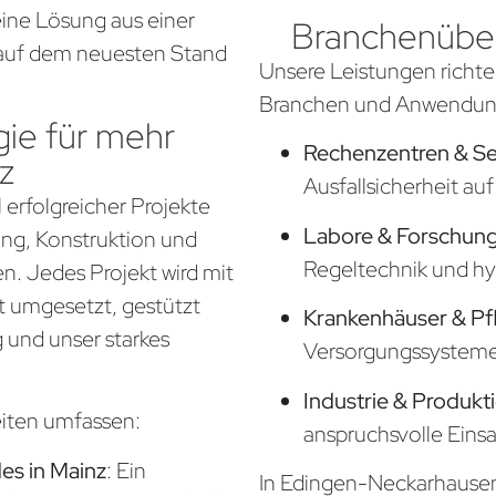
ine Lösung aus einer
Branchenüber
d auf dem neuesten Stand
Unsere Leistungen richte
Branchen und Anwendung
ie für mehr
Rechenzentren & S
z
Ausfallsicherheit a
 erfolgreicher Projekte
Labore & Forschung
nung, Konstruktion und
Regeltechnik und hy
. Jedes Projekt wird mit
t umgesetzt, gestützt
Krankenhäuser & Pf
 und unser starkes
Versorgungssysteme f
Industrie & Produkt
eiten umfassen:
anspruchsvolle Eins
s in Mainz
: Ein
In Edingen-Neckarhausen 