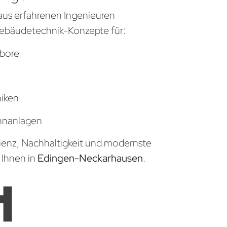
aus erfahrenen Ingenieuren
ebäudetechnik-Konzepte für:
bore
niken
hnanlagen
zienz, Nachhaltigkeit und modernste
 Ihnen in
Edingen-Neckarhausen
.