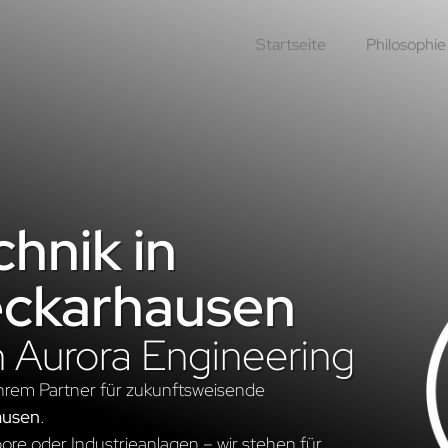
Startseite
Philosophie
hnik in
ckarhausen
n Aurora Engineering
hrem Partner für zukunftsweisende
ausen
.
re oder Industrieanlagen – wir stehen für