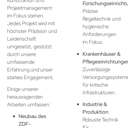
Konstruktion und
Forschungseinricht
Projektmanagement
Präzise
im Fokus stehen.
Regeltechnik und
Jedes Projekt wird mit
hygienische
höchster Präzision und
Anforderungen
Leidenschaft
im Fokus.
umgesetzt, gestützt
Krankenhäuser &
durch unsere
Pflegeeinrichtunge
umfassende
Zuverlässige
Erfahrung und unser
Versorgungssystem
starkes Engagement.
für kritische
Einige unserer
Infrastrukturen.
herausragenden
Industrie &
Arbeiten umfassen:
Produktion
:
Neubau des
Robuste Technik
ZDF-
für