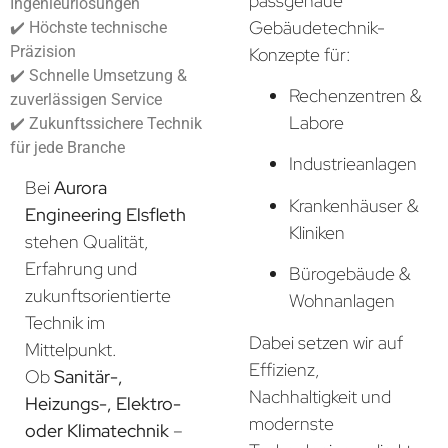
passgenaue
Ingenieurlösungen
Gebäudetechnik-
✔️ Höchste technische
Präzision
Konzepte für:
✔️ Schnelle Umsetzung &
Rechenzentren &
zuverlässigen Service
Labore
✔️ Zukunftssichere Technik
für jede Branche
Industrieanlagen
Bei
Aurora
Krankenhäuser &
Engineering Elsfleth
Kliniken
stehen Qualität,
Erfahrung und
Bürogebäude &
zukunftsorientierte
Wohnanlagen
Technik im
Dabei setzen wir auf
Mittelpunkt.
Effizienz,
Ob
Sanitär-,
Nachhaltigkeit und
Heizungs-, Elektro-
modernste
oder Klimatechnik
–