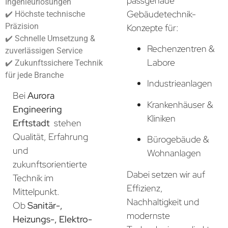
passgenaue
Ingenieurlösungen
Gebäudetechnik-
✔️ Höchste technische
Präzision
Konzepte für:
✔️ Schnelle Umsetzung &
Rechenzentren &
zuverlässigen Service
Labore
✔️ Zukunftssichere Technik
für jede Branche
Industrieanlagen
Bei
Aurora
Krankenhäuser &
Engineering
Kliniken
Erftstadt
stehen
Qualität, Erfahrung
Bürogebäude &
und
Wohnanlagen
zukunftsorientierte
Dabei setzen wir auf
Technik im
Effizienz,
Mittelpunkt.
Nachhaltigkeit und
Ob
Sanitär-,
modernste
Heizungs-, Elektro-