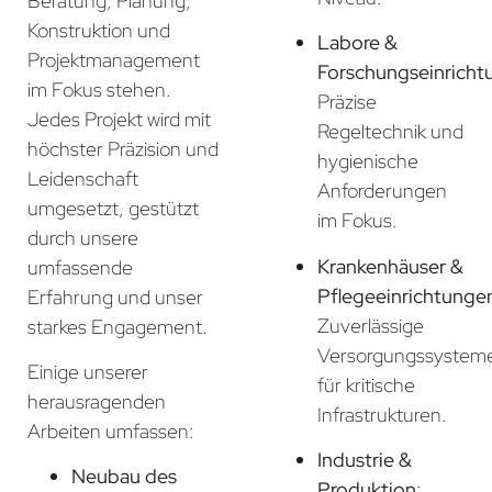
Beratung, Planung,
Konstruktion und
Labore &
Projektmanagement
Forschungseinricht
im Fokus stehen.
Präzise
Jedes Projekt wird mit
Regeltechnik und
höchster Präzision und
hygienische
Leidenschaft
Anforderungen
umgesetzt, gestützt
im Fokus.
durch unsere
Krankenhäuser &
umfassende
Pflegeeinrichtunge
Erfahrung und unser
Zuverlässige
starkes Engagement.
Versorgungssystem
Einige unserer
für kritische
herausragenden
Infrastrukturen.
Arbeiten umfassen:
Industrie &
Neubau des
Produktion
: