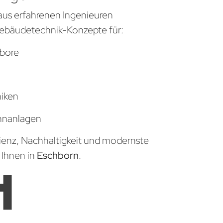
aus erfahrenen Ingenieuren
ebäudetechnik-Konzepte für:
bore
niken
hnanlagen
zienz, Nachhaltigkeit und modernste
 Ihnen in
Eschborn
.