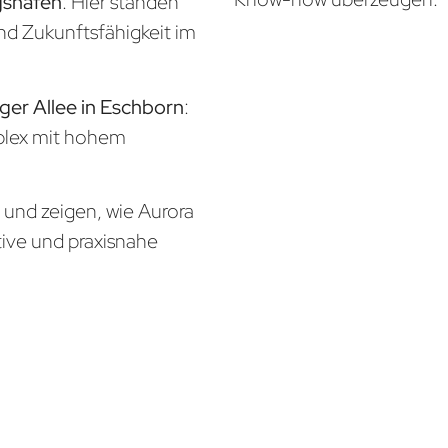
gshafen
: Hier standen
und Zukunftsfähigkeit im
ger Allee in Eschborn
:
mplex mit hohem
n und zeigen, wie Aurora
tive und praxisnahe