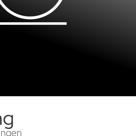
ng
sungen