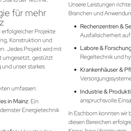
Unsere Leistungen richte
ie für mehr
Branchen und Anwendung
z
Rechenzentren & S
 erfolgreicher Projekte
Ausfallsicherheit a
nung, Konstruktion und
Labore & Forschung
. Jedes Projekt wird mit
Regeltechnik und hy
t umgesetzt, gestützt
 und unser starkes
Krankenhäuser & Pf
Versorgungssysteme f
eiten umfassen:
Industrie & Produkt
anspruchsvolle Eins
s in Mainz
: Ein
odernster Energietechnik
In Eschborn konnten wir b
diesen Bereichen erfolgr
Know-how überzeugen.