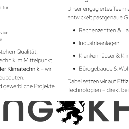
 für:
Unser engagiertes Team 
entwickelt passgenaue G
Rechenzentren & La
vice
he
Industrieanlagen
tehen Qualität,
Krankenhäuser & Kli
echnik im Mittelpunkt.
Bürogebäude & Wo
der Klimatechnik
– wir
Neubauten,
Dabei setzen wir auf Effi
d gewerbliche Projekte.
Technologien – direkt bei