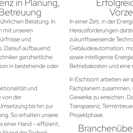
nz in Planung,
Erfolgrei
 Betreuung
Vorze
führlichen Beratung. In
In einer Zeit, in der Ener
m mit unseren
Herausforderungen darste
dürfnisse und
zukunftsweisende Techno
. Darauf aufbauend
Gebäudeautomation, mo
chniker ganzheitliche
sowie intelligente Energi
tion in bestehende oder
Betriebskosten und eine
In Eschborn arbeiten wir
ktionalität und
Fachplanern zusammen, 
e von der
Gewerke zu erreichen. Da
Umsetzung bis hin zur
Transparenz, Termintreue
ung. So erhalten unsere
Projektphase.
 einer Hand – effizient,
Branchenüber
n Stand der Technik.