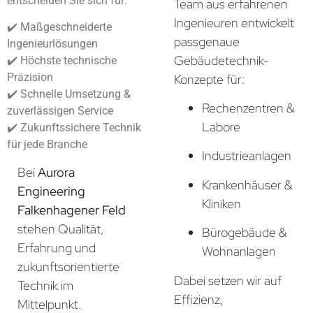
entscheiden Sie sich für:
Team aus erfahrenen
Ingenieuren entwickelt
✔️ Maßgeschneiderte
passgenaue
Ingenieurlösungen
Gebäudetechnik-
✔️ Höchste technische
Präzision
Konzepte für:
✔️ Schnelle Umsetzung &
Rechenzentren &
zuverlässigen Service
Labore
✔️ Zukunftssichere Technik
für jede Branche
Industrieanlagen
Bei
Aurora
Krankenhäuser &
Engineering
Kliniken
Falkenhagener Feld
stehen Qualität,
Bürogebäude &
Erfahrung und
Wohnanlagen
zukunftsorientierte
Dabei setzen wir auf
Technik im
Effizienz,
Mittelpunkt.