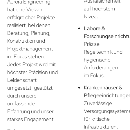
Ausfallsicherheit
Aurora Engineering
auf höchstem
hat eine Vielzahl
Niveau.
erfolgreicher Projekte
realisiert, bei denen
Labore &
Beratung, Planung,
Forschungseinricht
Konstruktion und
Präzise
Projektmanagement
Regeltechnik und
im Fokus stehen.
hygienische
Jedes Projekt wird mit
Anforderungen
höchster Präzision und
im Fokus.
Leidenschaft
Krankenhäuser &
umgesetzt, gestützt
Pflegeeinrichtunge
durch unsere
Zuverlässige
umfassende
Versorgungssystem
Erfahrung und unser
für kritische
starkes Engagement.
Infrastrukturen.