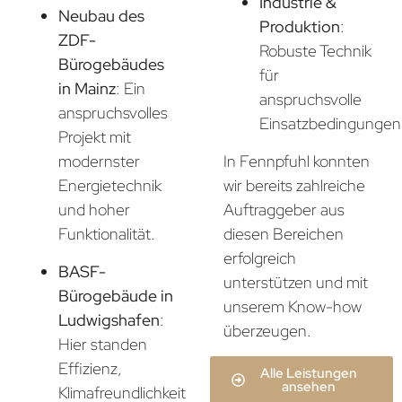
Industrie &
Neubau des
Produktion
:
ZDF-
Robuste Technik
Bürogebäudes
für
in Mainz
: Ein
anspruchsvolle
anspruchsvolles
Einsatzbedingungen
Projekt mit
In Fennpfuhl konnten
modernster
wir bereits zahlreiche
Energietechnik
Auftraggeber aus
und hoher
diesen Bereichen
Funktionalität.
erfolgreich
BASF-
unterstützen und mit
Bürogebäude in
unserem Know-how
Ludwigshafen
:
überzeugen.
Hier standen
Effizienz,
Alle Leistungen
ansehen
Klimafreundlichkeit