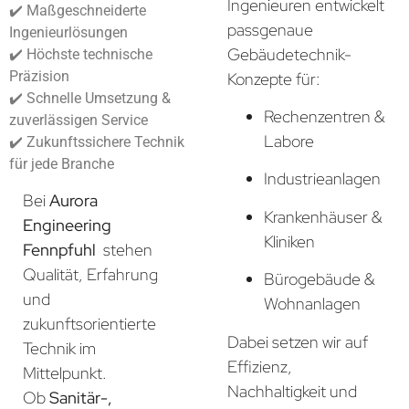
Ingenieuren entwickelt
✔️ Maßgeschneiderte
passgenaue
Ingenieurlösungen
Gebäudetechnik-
✔️ Höchste technische
Präzision
Konzepte für:
✔️ Schnelle Umsetzung &
Rechenzentren &
zuverlässigen Service
Labore
✔️ Zukunftssichere Technik
für jede Branche
Industrieanlagen
Bei
Aurora
Krankenhäuser &
Engineering
Kliniken
Fennpfuhl
stehen
Qualität, Erfahrung
Bürogebäude &
und
Wohnanlagen
zukunftsorientierte
Dabei setzen wir auf
Technik im
Effizienz,
Mittelpunkt.
Nachhaltigkeit und
Ob
Sanitär-,