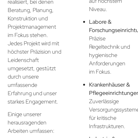
auf höchstem
realisiert, bei denen
Niveau.
Beratung, Planung,
Konstruktion und
Labore &
Projektmanagement
Forschungseinricht
im Fokus stehen.
Präzise
Jedes Projekt wird mit
Regeltechnik und
höchster Präzision und
hygienische
Leidenschaft
Anforderungen
umgesetzt, gestützt
im Fokus.
durch unsere
Krankenhäuser &
umfassende
Pflegeeinrichtunge
Erfahrung und unser
Zuverlässige
starkes Engagement.
Versorgungssystem
Einige unserer
für kritische
herausragenden
Infrastrukturen.
Arbeiten umfassen: