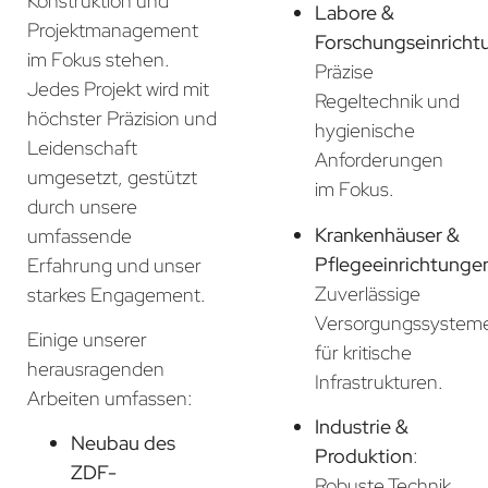
Konstruktion und
Labore &
Projektmanagement
Forschungseinricht
im Fokus stehen.
Präzise
Jedes Projekt wird mit
Regeltechnik und
höchster Präzision und
hygienische
Leidenschaft
Anforderungen
umgesetzt, gestützt
im Fokus.
durch unsere
Krankenhäuser &
umfassende
Pflegeeinrichtunge
Erfahrung und unser
Zuverlässige
starkes Engagement.
Versorgungssystem
Einige unserer
für kritische
herausragenden
Infrastrukturen.
Arbeiten umfassen:
Industrie &
Neubau des
Produktion
:
ZDF-
Robuste Technik