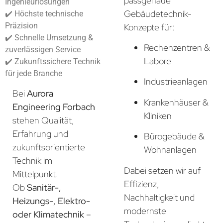
passgenaue
Ingenieurlösungen
Gebäudetechnik-
✔️ Höchste technische
Präzision
Konzepte für:
✔️ Schnelle Umsetzung &
Rechenzentren &
zuverlässigen Service
Labore
✔️ Zukunftssichere Technik
für jede Branche
Industrieanlagen
Bei
Aurora
Krankenhäuser &
Engineering Forbach
Kliniken
stehen Qualität,
Erfahrung und
Bürogebäude &
zukunftsorientierte
Wohnanlagen
Technik im
Dabei setzen wir auf
Mittelpunkt.
Effizienz,
Ob
Sanitär-,
Nachhaltigkeit und
Heizungs-, Elektro-
modernste
oder Klimatechnik
–