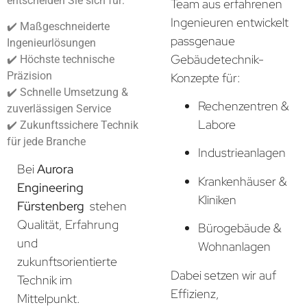
entscheiden Sie sich für:
Team aus erfahrenen
Ingenieuren entwickelt
✔️ Maßgeschneiderte
passgenaue
Ingenieurlösungen
Gebäudetechnik-
✔️ Höchste technische
Präzision
Konzepte für:
✔️ Schnelle Umsetzung &
Rechenzentren &
zuverlässigen Service
Labore
✔️ Zukunftssichere Technik
für jede Branche
Industrieanlagen
Bei
Aurora
Krankenhäuser &
Engineering
Kliniken
Fürstenberg
stehen
Qualität, Erfahrung
Bürogebäude &
und
Wohnanlagen
zukunftsorientierte
Dabei setzen wir auf
Technik im
Effizienz,
Mittelpunkt.