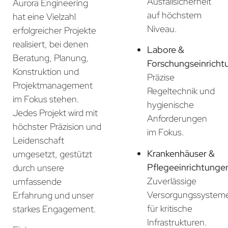
Ausfallsicherheit
Aurora Engineering
auf höchstem
hat eine Vielzahl
Niveau.
erfolgreicher Projekte
realisiert, bei denen
Labore &
Beratung, Planung,
Forschungseinricht
Konstruktion und
Präzise
Projektmanagement
Regeltechnik und
im Fokus stehen.
hygienische
Jedes Projekt wird mit
Anforderungen
höchster Präzision und
im Fokus.
Leidenschaft
Krankenhäuser &
umgesetzt, gestützt
Pflegeeinrichtunge
durch unsere
Zuverlässige
umfassende
Versorgungssystem
Erfahrung und unser
für kritische
starkes Engagement.
Infrastrukturen.