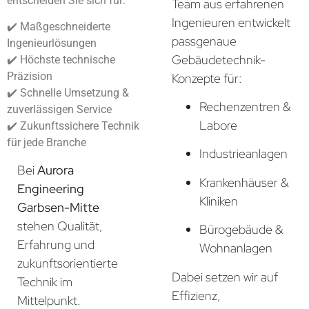
entscheiden Sie sich für:
Team aus erfahrenen
Ingenieuren entwickelt
✔️ Maßgeschneiderte
passgenaue
Ingenieurlösungen
Gebäudetechnik-
✔️ Höchste technische
Präzision
Konzepte für:
✔️ Schnelle Umsetzung &
Rechenzentren &
zuverlässigen Service
Labore
✔️ Zukunftssichere Technik
für jede Branche
Industrieanlagen
Bei
Aurora
Krankenhäuser &
Engineering
Kliniken
Garbsen-Mitte
stehen Qualität,
Bürogebäude &
Erfahrung und
Wohnanlagen
zukunftsorientierte
Dabei setzen wir auf
Technik im
Effizienz,
Mittelpunkt.