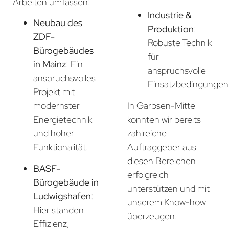
Arbeiten umfassen:
Industrie &
Neubau des
Produktion
:
ZDF-
Robuste Technik
Bürogebäudes
für
in Mainz
: Ein
anspruchsvolle
anspruchsvolles
Einsatzbedingungen
Projekt mit
In Garbsen-Mitte
modernster
konnten wir bereits
Energietechnik
zahlreiche
und hoher
Auftraggeber aus
Funktionalität.
diesen Bereichen
BASF-
erfolgreich
Bürogebäude in
unterstützen und mit
Ludwigshafen
:
unserem Know-how
Hier standen
überzeugen.
Effizienz,