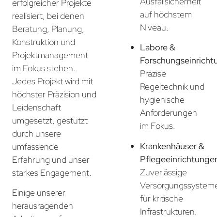
Ausfallsicherheit
erfolgreicher Projekte
auf höchstem
realisiert, bei denen
Niveau.
Beratung, Planung,
Konstruktion und
Labore &
Projektmanagement
Forschungseinricht
im Fokus stehen.
Präzise
Jedes Projekt wird mit
Regeltechnik und
höchster Präzision und
hygienische
Leidenschaft
Anforderungen
umgesetzt, gestützt
im Fokus.
durch unsere
Krankenhäuser &
umfassende
Pflegeeinrichtunge
Erfahrung und unser
Zuverlässige
starkes Engagement.
Versorgungssystem
Einige unserer
für kritische
herausragenden
Infrastrukturen.