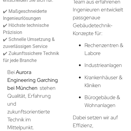
entscheiden Sie sich für:
Team aus erfahrenen
Ingenieuren entwickelt
✔️ Maßgeschneiderte
passgenaue
Ingenieurlösungen
Gebäudetechnik-
✔️ Höchste technische
Präzision
Konzepte für:
✔️ Schnelle Umsetzung &
Rechenzentren &
zuverlässigen Service
Labore
✔️ Zukunftssichere Technik
für jede Branche
Industrieanlagen
Bei
Aurora
Krankenhäuser &
Engineering Garching
Kliniken
bei München
stehen
Qualität, Erfahrung
Bürogebäude &
und
Wohnanlagen
zukunftsorientierte
Dabei setzen wir auf
Technik im
Effizienz,
Mittelpunkt.