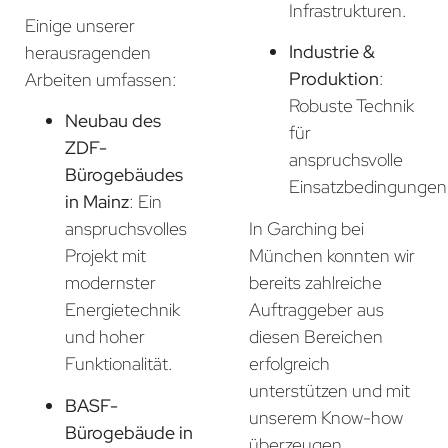
Infrastrukturen.
Einige unserer
Industrie &
herausragenden
Produktion
:
Arbeiten umfassen:
Robuste Technik
Neubau des
für
ZDF-
anspruchsvolle
Bürogebäudes
Einsatzbedingungen
in Mainz
: Ein
In Garching bei
anspruchsvolles
München konnten wir
Projekt mit
bereits zahlreiche
modernster
Auftraggeber aus
Energietechnik
diesen Bereichen
und hoher
erfolgreich
Funktionalität.
unterstützen und mit
BASF-
unserem Know-how
Bürogebäude in
überzeugen.