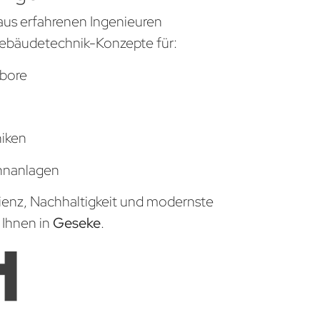
aus erfahrenen Ingenieuren
ebäudetechnik-Konzepte für:
bore
niken
hnanlagen
zienz, Nachhaltigkeit und modernste
 Ihnen in
Geseke
.