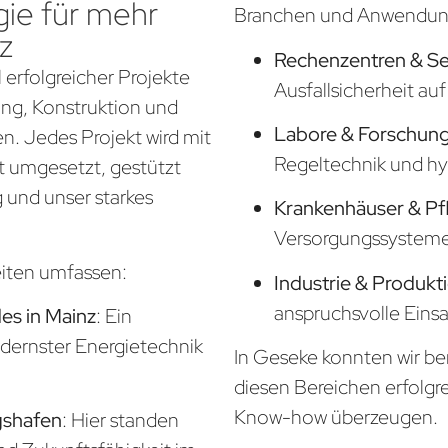
ie für mehr
Branchen und Anwendung
z
Rechenzentren & S
 erfolgreicher Projekte
Ausfallsicherheit a
nung, Konstruktion und
Labore & Forschung
. Jedes Projekt wird mit
Regeltechnik und hy
t umgesetzt, gestützt
 und unser starkes
Krankenhäuser & Pf
Versorgungssysteme f
eiten umfassen:
Industrie & Produkt
anspruchsvolle Eins
s in Mainz
: Ein
odernster Energietechnik
In Geseke konnten wir be
diesen Bereichen erfolgr
Know-how überzeugen.
gshafen
: Hier standen