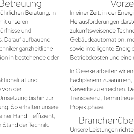
 Betreuung
Vorze
führlichen Beratung. In
In einer Zeit, in der Ener
mit unseren
Herausforderungen darste
dürfnisse und
zukunftsweisende Techno
. Darauf aufbauend
Gebäudeautomation, mo
chniker ganzheitliche
sowie intelligente Energi
tion in bestehende oder
Betriebskosten und eine
In Geseke arbeiten wir e
ktionalität und
Fachplanern zusammen, 
e von der
Gewerke zu erreichen. Da
Umsetzung bis hin zur
Transparenz, Termintreue
ung. So erhalten unsere
Projektphase.
iner Hand – effizient,
Branchenüber
n Stand der Technik.
Unsere Leistungen richte