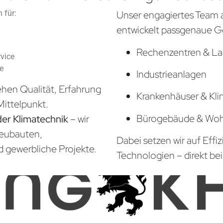
 für:
Unser engagiertes Team 
entwickelt passgenaue G
Rechenzentren & La
vice
he
Industrieanlagen
hen Qualität, Erfahrung
Krankenhäuser & Kli
Mittelpunkt.
Bürogebäude & Wo
der Klimatechnik
– wir
Neubauten,
Dabei setzen wir auf Effi
d gewerbliche Projekte.
Technologien – direkt bei