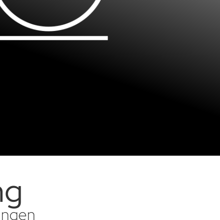
ng
sungen