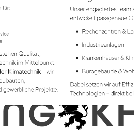
 für:
Unser engagiertes Team 
entwickelt passgenaue G
Rechenzentren & La
vice
he
Industrieanlagen
stehen Qualität,
Krankenhäuser & Kli
echnik im Mittelpunkt.
Bürogebäude & Wo
der Klimatechnik
– wir
Neubauten,
Dabei setzen wir auf Effi
d gewerbliche Projekte.
Technologien – direkt bei