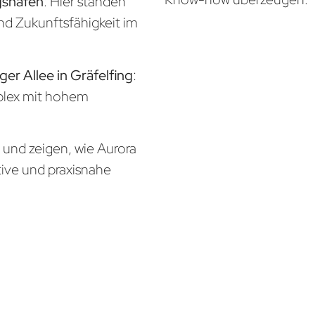
gshafen
: Hier standen
und Zukunftsfähigkeit im
ger Allee in Gräfelfing
:
mplex mit hohem
n und zeigen, wie Aurora
tive und praxisnahe