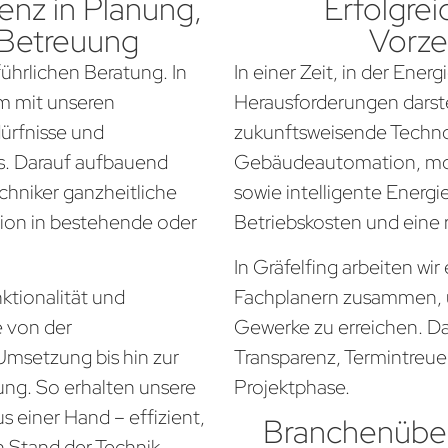
nz in Planung,
Erfolgrei
 Betreuung
Vorze
führlichen Beratung. In
In einer Zeit, in der Ener
am mit unseren
Herausforderungen darste
dürfnisse und
zukunftsweisende Techno
. Darauf aufbauend
Gebäudeautomation, mo
chniker ganzheitliche
sowie intelligente Energi
tion in bestehende oder
Betriebskosten und eine
In Gräfelfing arbeiten wi
ktionalität und
Fachplanern zusammen, 
e von der
Gewerke zu erreichen. Da
Umsetzung bis hin zur
Transparenz, Termintreue
ung. So erhalten unsere
Projektphase.
s einer Hand – effizient,
Branchenüber
n Stand der Technik.