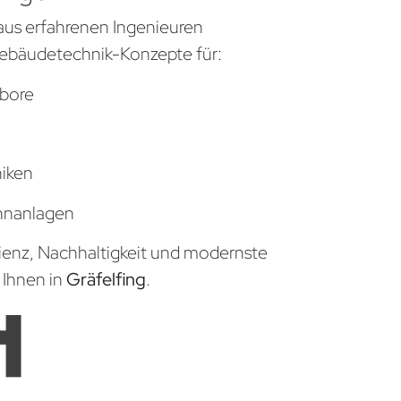
aus erfahrenen Ingenieuren
ebäudetechnik-Konzepte für:
bore
niken
hnanlagen
zienz, Nachhaltigkeit und modernste
 Ihnen in
Gräfelfing
.