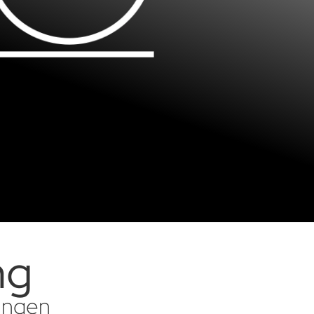
ng
sungen