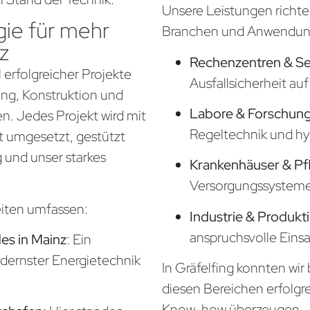
Unsere Leistungen richte
ie für mehr
Branchen und Anwendung
z
Rechenzentren & S
 erfolgreicher Projekte
Ausfallsicherheit a
nung, Konstruktion und
Labore & Forschung
. Jedes Projekt wird mit
Regeltechnik und hy
t umgesetzt, gestützt
 und unser starkes
Krankenhäuser & Pf
Versorgungssysteme f
eiten umfassen:
Industrie & Produkt
anspruchsvolle Eins
s in Mainz
: Ein
odernster Energietechnik
In Gräfelfing konnten wir
diesen Bereichen erfolgr
Know-how überzeugen.