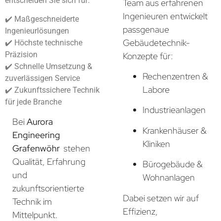
entscheiden Sie sich für:
Team aus erfahrenen
Ingenieuren entwickelt
✔️ Maßgeschneiderte
passgenaue
Ingenieurlösungen
Gebäudetechnik-
✔️ Höchste technische
Präzision
Konzepte für:
✔️ Schnelle Umsetzung &
Rechenzentren &
zuverlässigen Service
Labore
✔️ Zukunftssichere Technik
für jede Branche
Industrieanlagen
Bei
Aurora
Krankenhäuser &
Engineering
Kliniken
Grafenwöhr
stehen
Qualität, Erfahrung
Bürogebäude &
und
Wohnanlagen
zukunftsorientierte
Dabei setzen wir auf
Technik im
Effizienz,
Mittelpunkt.