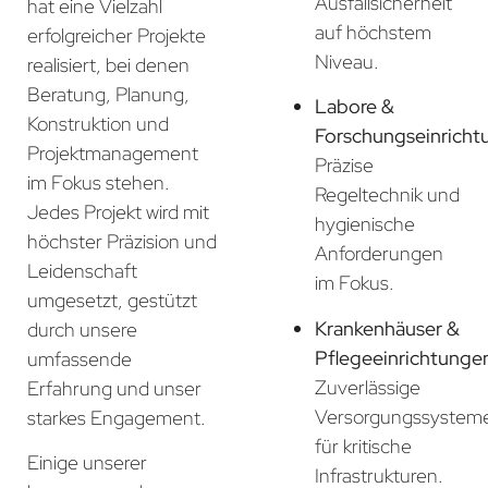
Ausfallsicherheit
hat eine Vielzahl
auf höchstem
erfolgreicher Projekte
Niveau.
realisiert, bei denen
Beratung, Planung,
Labore &
Konstruktion und
Forschungseinricht
Projektmanagement
Präzise
im Fokus stehen.
Regeltechnik und
Jedes Projekt wird mit
hygienische
höchster Präzision und
Anforderungen
Leidenschaft
im Fokus.
umgesetzt, gestützt
Krankenhäuser &
durch unsere
Pflegeeinrichtunge
umfassende
Zuverlässige
Erfahrung und unser
Versorgungssystem
starkes Engagement.
für kritische
Einige unserer
Infrastrukturen.