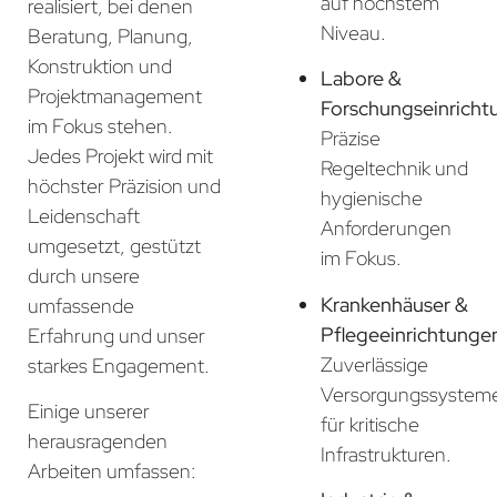
auf höchstem
realisiert, bei denen
Niveau.
Beratung, Planung,
Konstruktion und
Labore &
Projektmanagement
Forschungseinricht
im Fokus stehen.
Präzise
Jedes Projekt wird mit
Regeltechnik und
höchster Präzision und
hygienische
Leidenschaft
Anforderungen
umgesetzt, gestützt
im Fokus.
durch unsere
Krankenhäuser &
umfassende
Pflegeeinrichtunge
Erfahrung und unser
Zuverlässige
starkes Engagement.
Versorgungssystem
Einige unserer
für kritische
herausragenden
Infrastrukturen.
Arbeiten umfassen: