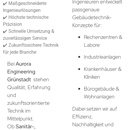
Ingenieuren entwickelt
✔️ Maßgeschneiderte
passgenaue
Ingenieurlösungen
Gebäudetechnik-
✔️ Höchste technische
Präzision
Konzepte für:
✔️ Schnelle Umsetzung &
Rechenzentren &
zuverlässigen Service
Labore
✔️ Zukunftssichere Technik
für jede Branche
Industrieanlagen
Bei
Aurora
Krankenhäuser &
Engineering
Kliniken
Grünstadt
stehen
Qualität, Erfahrung
Bürogebäude &
und
Wohnanlagen
zukunftsorientierte
Dabei setzen wir auf
Technik im
Effizienz,
Mittelpunkt.
Nachhaltigkeit und
Ob
Sanitär-,