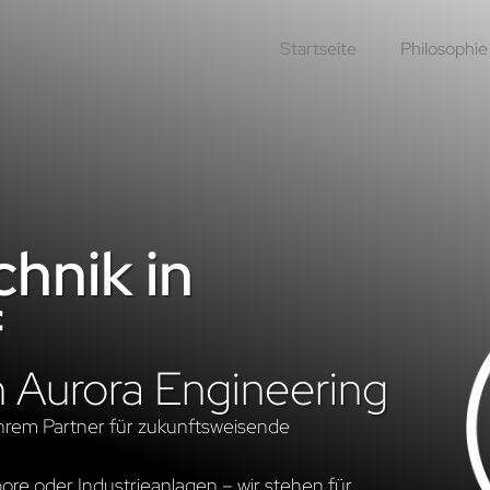
Startseite
Philosophie
hnik in
f
n Aurora Engineering
hrem Partner für zukunftsweisende
re oder Industrieanlagen – wir stehen für