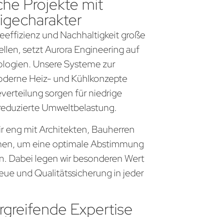
che Projekte mit
igecharakter
gieeffizienz und Nachhaltigkeit große
llen, setzt Aurora Engineering auf
logien. Unsere Systeme zur
derne Heiz- und Kühlkonzepte
everteilung sorgen für niedrige
 reduzierte Umweltbelastung.
ir eng mit Architekten, Bauherren
en, um eine optimale Abstimmung
en. Dabei legen wir besonderen Wert
eue und Qualitätssicherung in jeder
greifende Expertise