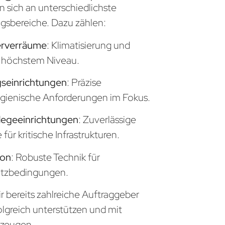
n sich an unterschiedlichste
sbereiche. Dazu zählen:
erverräume
: Klimatisierung und
uf höchstem Niveau.
seinrichtungen
: Präzise
gienische Anforderungen im Fokus.
legeeinrichtungen
: Zuverlässige
ür kritische Infrastrukturen.
ion
: Robuste Technik für
atzbedingungen.
r bereits zahlreiche Auftraggeber
olgreich unterstützen und mit
zeugen.