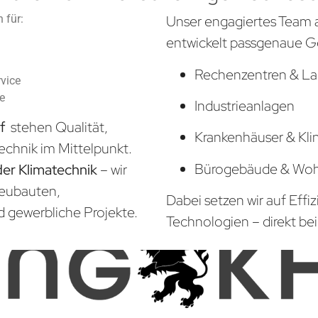
 für:
Unser engagiertes Team 
entwickelt passgenaue G
Rechenzentren & La
vice
he
Industrieanlagen
rf
stehen Qualität,
Krankenhäuser & Kli
echnik im Mittelpunkt.
Bürogebäude & Wo
der Klimatechnik
– wir
Neubauten,
Dabei setzen wir auf Effi
d gewerbliche Projekte.
Technologien – direkt bei