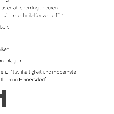
aus erfahrenen Ingenieuren
ebäudetechnik-Konzepte für:
bore
niken
hnanlagen
zienz, Nachhaltigkeit und modernste
 Ihnen in
Heinersdorf
.