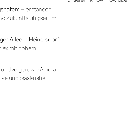
gshafen
: Hier standen
und Zukunftsfähigkeit im
ger Allee in Heinersdorf
:
mplex mit hohem
n und zeigen, wie Aurora
tive und praxisnahe