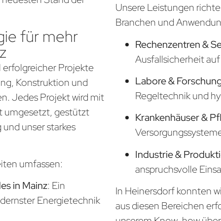
Unsere Leistungen richte
Branchen und Anwendung
ie für mehr
Rechenzentren & S
z
Ausfallsicherheit a
 erfolgreicher Projekte
Labore & Forschung
nung, Konstruktion und
Regeltechnik und hy
. Jedes Projekt wird mit
t umgesetzt, gestützt
Krankenhäuser & Pf
 und unser starkes
Versorgungssysteme f
Industrie & Produkt
eiten umfassen:
anspruchsvolle Eins
s in Mainz
: Ein
In Heinersdorf konnten wi
odernster Energietechnik
aus diesen Bereichen erf
unserem Know-how über