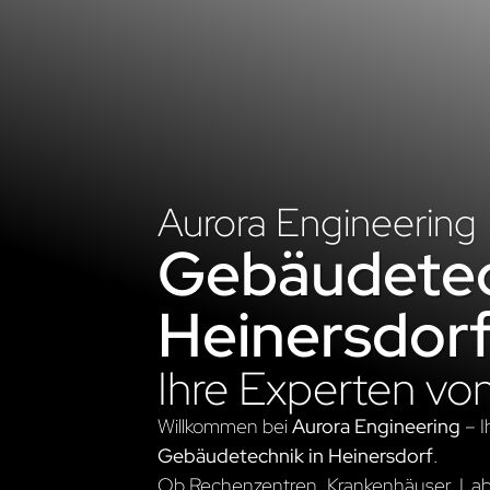
Aurora Engineering
Gebäudetec
Heinersdor
Ihre Experten vo
Willkommen bei
Aurora Engineering
– I
Gebäudetechnik in Heinersdorf
.
Ob Rechenzentren, Krankenhäuser, Labo