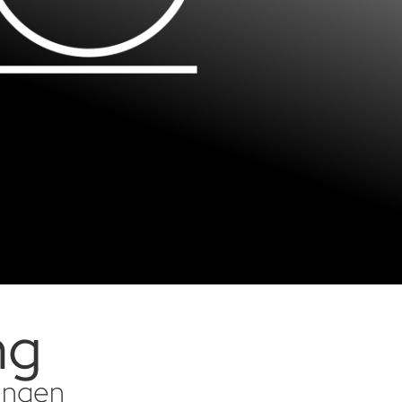
ng
sungen