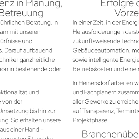
nz in Planung,
Erfolgrei
 Betreuung
Vorze
führlichen Beratung. In
In einer Zeit, in der Ener
sam mit unseren
Herausforderungen darste
dürfnisse und
zukunftsweisende Techno
. Darauf aufbauend
Gebäudeautomation, mo
chniker ganzheitliche
sowie intelligente Energi
tion in bestehende oder
Betriebskosten und eine
In Heinersdorf arbeiten w
ktionalität und
und Fachplanern zusamm
e von der
aller Gewerke zu erreich
Umsetzung bis hin zur
auf Transparenz, Termintr
ung. So erhalten unsere
Projektphase.
aus einer Hand –
Branchenüber
em neuesten Stand der