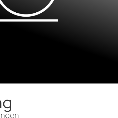
ng
sungen