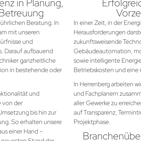
nz in Planung,
Erfolgrei
 Betreuung
Vorze
führlichen Beratung. In
In einer Zeit, in der Ener
sam mit unseren
Herausforderungen darste
dürfnisse und
zukunftsweisende Techno
. Darauf aufbauend
Gebäudeautomation, mo
chniker ganzheitliche
sowie intelligente Energi
tion in bestehende oder
Betriebskosten und eine
In Herrenberg arbeiten wi
ktionalität und
und Fachplanern zusamm
e von der
aller Gewerke zu erreich
Umsetzung bis hin zur
auf Transparenz, Termintr
ung. So erhalten unsere
Projektphase.
aus einer Hand –
Branchenüber
em neuesten Stand der