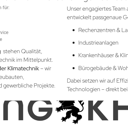
 für:
Unser engagiertes Team 
entwickelt passgenaue G
Rechenzentren & La
vice
he
Industrieanlagen
g
stehen Qualität,
Krankenhäuser & Kli
echnik im Mittelpunkt.
Bürogebäude & Wo
der Klimatechnik
– wir
Neubauten,
Dabei setzen wir auf Effi
d gewerbliche Projekte.
Technologien – direkt bei