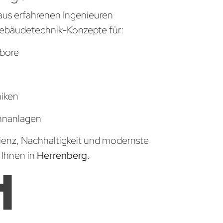
aus erfahrenen Ingenieuren
ebäudetechnik-Konzepte für:
bore
niken
hnanlagen
zienz, Nachhaltigkeit und modernste
 Ihnen in
Herrenberg
.