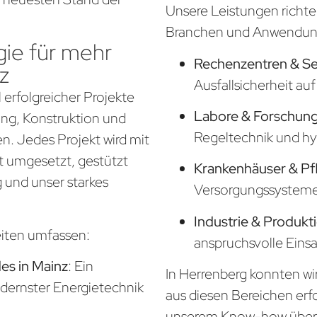
Unsere Leistungen richte
Branchen und Anwendung
ie für mehr
Rechenzentren & S
z
Ausfallsicherheit a
 erfolgreicher Projekte
Labore & Forschung
nung, Konstruktion und
Regeltechnik und hy
. Jedes Projekt wird mit
t umgesetzt, gestützt
Krankenhäuser & Pf
 und unser starkes
Versorgungssysteme f
Industrie & Produkt
eiten umfassen:
anspruchsvolle Eins
s in Mainz
: Ein
In Herrenberg konnten wir
odernster Energietechnik
aus diesen Bereichen erf
unserem Know-how über