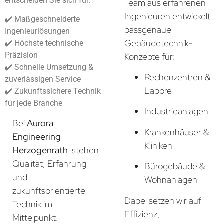
entscheiden Sie sich für:
Team aus erfahrenen
Ingenieuren entwickelt
✔️ Maßgeschneiderte
passgenaue
Ingenieurlösungen
Gebäudetechnik-
✔️ Höchste technische
Präzision
Konzepte für:
✔️ Schnelle Umsetzung &
Rechenzentren &
zuverlässigen Service
Labore
✔️ Zukunftssichere Technik
für jede Branche
Industrieanlagen
Bei
Aurora
Krankenhäuser &
Engineering
Kliniken
Herzogenrath
stehen
Qualität, Erfahrung
Bürogebäude &
und
Wohnanlagen
zukunftsorientierte
Dabei setzen wir auf
Technik im
Effizienz,
Mittelpunkt.