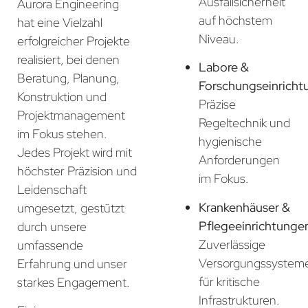
Ausfallsicherheit
Aurora Engineering
auf höchstem
hat eine Vielzahl
Niveau.
erfolgreicher Projekte
realisiert, bei denen
Labore &
Beratung, Planung,
Forschungseinricht
Konstruktion und
Präzise
Projektmanagement
Regeltechnik und
im Fokus stehen.
hygienische
Jedes Projekt wird mit
Anforderungen
höchster Präzision und
im Fokus.
Leidenschaft
Krankenhäuser &
umgesetzt, gestützt
Pflegeeinrichtunge
durch unsere
Zuverlässige
umfassende
Versorgungssystem
Erfahrung und unser
für kritische
starkes Engagement.
Infrastrukturen.