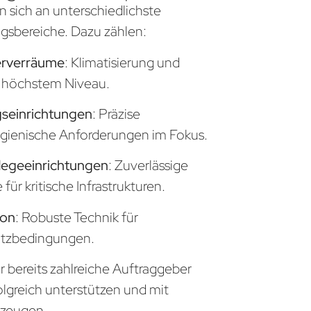
n sich an unterschiedlichste
sbereiche. Dazu zählen:
erverräume
: Klimatisierung und
uf höchstem Niveau.
seinrichtungen
: Präzise
gienische Anforderungen im Fokus.
legeeinrichtungen
: Zuverlässige
ür kritische Infrastrukturen.
ion
: Robuste Technik für
atzbedingungen.
r bereits zahlreiche Auftraggeber
olgreich unterstützen und mit
zeugen.