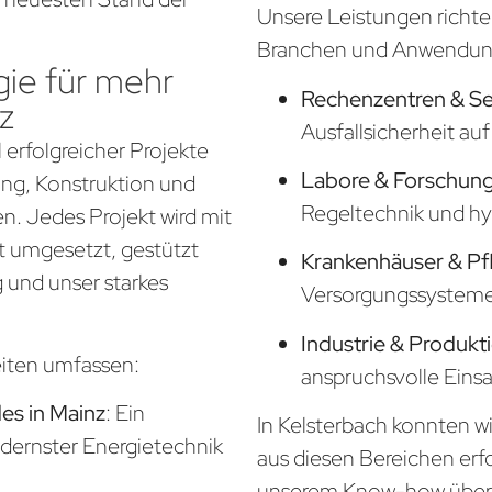
Unsere Leistungen richte
Branchen und Anwendung
ie für mehr
Rechenzentren & S
z
Ausfallsicherheit a
 erfolgreicher Projekte
Labore & Forschung
nung, Konstruktion und
Regeltechnik und hy
. Jedes Projekt wird mit
t umgesetzt, gestützt
Krankenhäuser & Pf
 und unser starkes
Versorgungssysteme f
Industrie & Produkt
eiten umfassen:
anspruchsvolle Eins
s in Mainz
: Ein
In Kelsterbach konnten wi
odernster Energietechnik
aus diesen Bereichen erf
unserem Know-how über