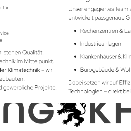
 für:
Unser engagiertes Team 
entwickelt passgenaue G
Rechenzentren & La
vice
he
Industrieanlagen
ch
stehen Qualität,
Krankenhäuser & Kli
echnik im Mittelpunkt.
Bürogebäude & Wo
der Klimatechnik
– wir
Neubauten,
Dabei setzen wir auf Effi
d gewerbliche Projekte.
Technologien – direkt bei