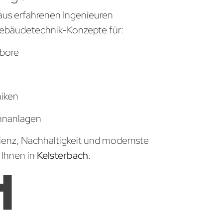
aus erfahrenen Ingenieuren
ebäudetechnik-Konzepte für:
bore
niken
hnanlagen
zienz, Nachhaltigkeit und modernste
 Ihnen in
Kelsterbach
.