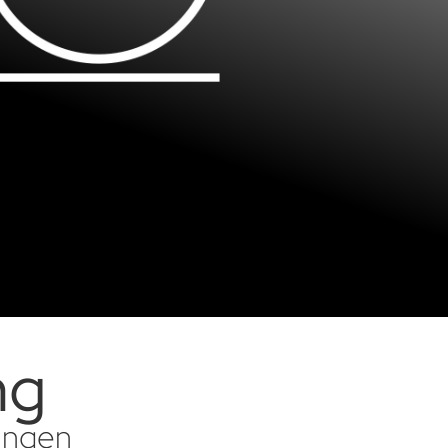
ng
sungen