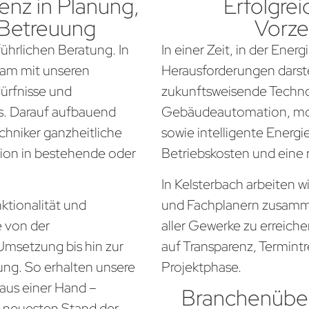
nz in Planung,
Erfolgrei
 Betreuung
Vorze
führlichen Beratung. In
In einer Zeit, in der Ener
sam mit unseren
Herausforderungen darste
dürfnisse und
zukunftsweisende Techno
. Darauf aufbauend
Gebäudeautomation, mo
chniker ganzheitliche
sowie intelligente Energi
tion in bestehende oder
Betriebskosten und eine
In Kelsterbach arbeiten w
ktionalität und
und Fachplanern zusamm
e von der
aller Gewerke zu erreich
Umsetzung bis hin zur
auf Transparenz, Termintr
ung. So erhalten unsere
Projektphase.
aus einer Hand –
Branchenüber
em neuesten Stand der