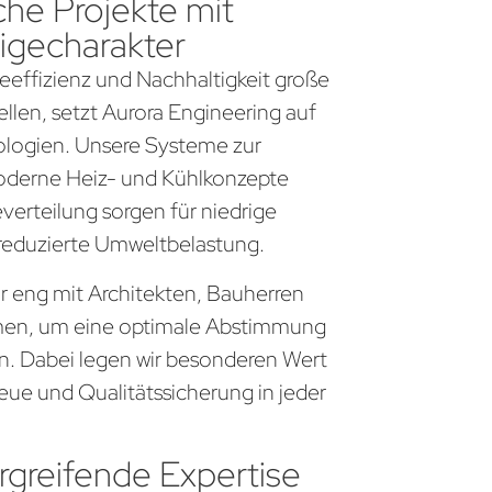
che Projekte mit
igecharakter
gieeffizienz und Nachhaltigkeit große
llen, setzt Aurora Engineering auf
logien. Unsere Systeme zur
derne Heiz- und Kühlkonzepte
everteilung sorgen für niedrige
 reduzierte Umweltbelastung.
ir eng mit Architekten, Bauherren
en, um eine optimale Abstimmung
en. Dabei legen wir besonderen Wert
eue und Qualitätssicherung in jeder
greifende Expertise