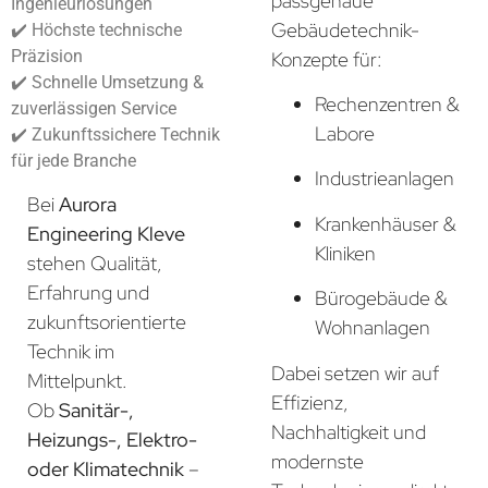
passgenaue
Ingenieurlösungen
Gebäudetechnik-
✔️ Höchste technische
Präzision
Konzepte für:
✔️ Schnelle Umsetzung &
Rechenzentren &
zuverlässigen Service
Labore
✔️ Zukunftssichere Technik
für jede Branche
Industrieanlagen
Bei
Aurora
Krankenhäuser &
Engineering Kleve
Kliniken
stehen Qualität,
Erfahrung und
Bürogebäude &
zukunftsorientierte
Wohnanlagen
Technik im
Dabei setzen wir auf
Mittelpunkt.
Effizienz,
Ob
Sanitär-,
Nachhaltigkeit und
Heizungs-, Elektro-
modernste
oder Klimatechnik
–