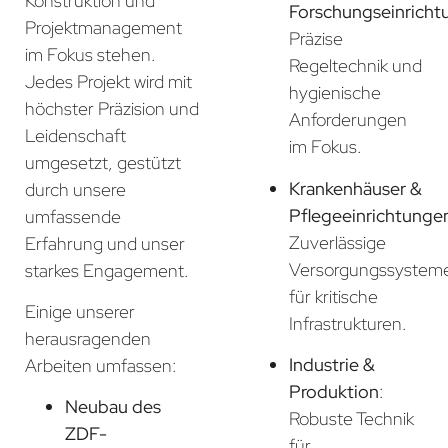
Konstruktion und
Forschungseinricht
Projektmanagement
Präzise
im Fokus stehen.
Regeltechnik und
Jedes Projekt wird mit
hygienische
höchster Präzision und
Anforderungen
Leidenschaft
im Fokus.
umgesetzt, gestützt
Krankenhäuser &
durch unsere
Pflegeeinrichtunge
umfassende
Zuverlässige
Erfahrung und unser
Versorgungssystem
starkes Engagement.
für kritische
Einige unserer
Infrastrukturen.
herausragenden
Industrie &
Arbeiten umfassen:
Produktion
:
Neubau des
Robuste Technik
ZDF-
für