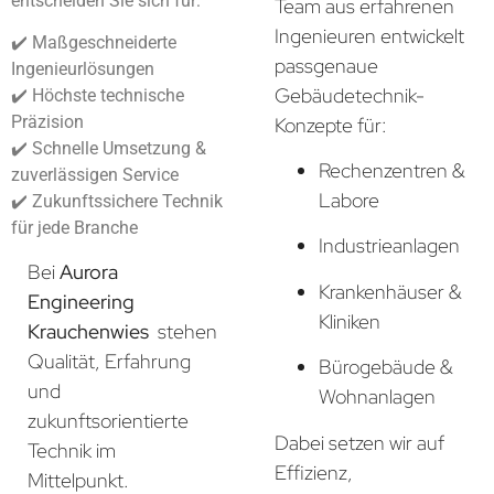
entscheiden Sie sich für:
Team aus erfahrenen
Ingenieuren entwickelt
✔️ Maßgeschneiderte
passgenaue
Ingenieurlösungen
Gebäudetechnik-
✔️ Höchste technische
Präzision
Konzepte für:
✔️ Schnelle Umsetzung &
Rechenzentren &
zuverlässigen Service
Labore
✔️ Zukunftssichere Technik
für jede Branche
Industrieanlagen
Bei
Aurora
Krankenhäuser &
Engineering
Kliniken
Krauchenwies
stehen
Qualität, Erfahrung
Bürogebäude &
und
Wohnanlagen
zukunftsorientierte
Dabei setzen wir auf
Technik im
Effizienz,
Mittelpunkt.