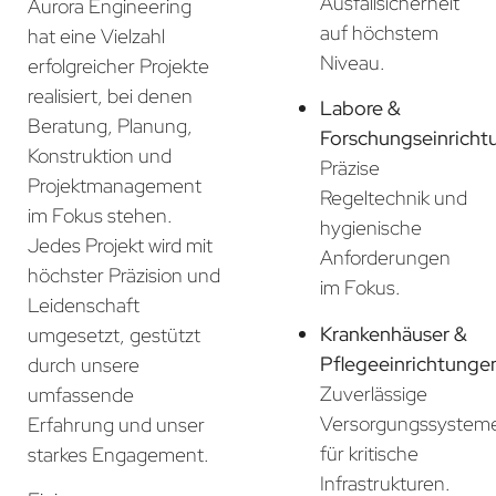
Ausfallsicherheit
Aurora Engineering
auf höchstem
hat eine Vielzahl
Niveau.
erfolgreicher Projekte
realisiert, bei denen
Labore &
Beratung, Planung,
Forschungseinricht
Konstruktion und
Präzise
Projektmanagement
Regeltechnik und
im Fokus stehen.
hygienische
Jedes Projekt wird mit
Anforderungen
höchster Präzision und
im Fokus.
Leidenschaft
Krankenhäuser &
umgesetzt, gestützt
Pflegeeinrichtunge
durch unsere
Zuverlässige
umfassende
Versorgungssystem
Erfahrung und unser
für kritische
starkes Engagement.
Infrastrukturen.