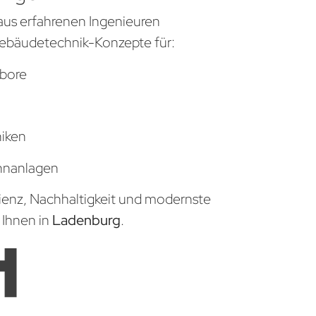
aus erfahrenen Ingenieuren
ebäudetechnik-Konzepte für:
bore
niken
hnanlagen
zienz, Nachhaltigkeit und modernste
 Ihnen in
Ladenburg
.