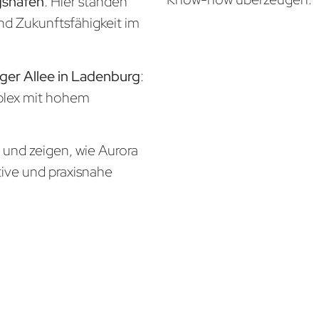
gshafen
: Hier standen
und Zukunftsfähigkeit im
rger Allee in Ladenburg
:
mplex mit hohem
n und zeigen, wie Aurora
tive und praxisnahe