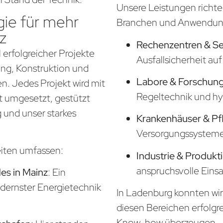
Unsere Leistungen richte
ie für mehr
Branchen und Anwendung
z
Rechenzentren & S
 erfolgreicher Projekte
Ausfallsicherheit a
nung, Konstruktion und
Labore & Forschung
. Jedes Projekt wird mit
Regeltechnik und hy
t umgesetzt, gestützt
 und unser starkes
Krankenhäuser & Pf
Versorgungssysteme f
eiten umfassen:
Industrie & Produkt
anspruchsvolle Eins
s in Mainz
: Ein
odernster Energietechnik
In Ladenburg konnten wir
diesen Bereichen erfolgr
Know-how überzeugen.