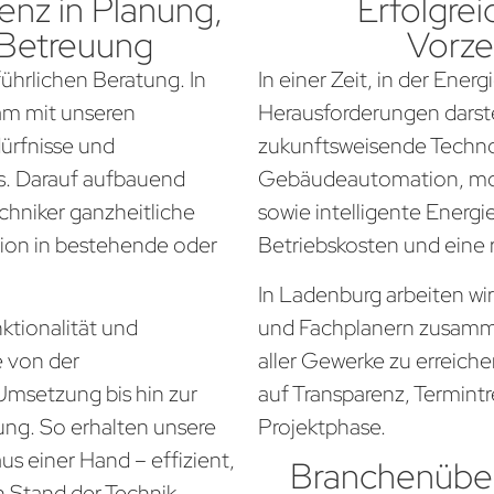
nz in Planung,
Erfolgrei
 Betreuung
Vorze
führlichen Beratung. In
In einer Zeit, in der Ener
am mit unseren
Herausforderungen darste
dürfnisse und
zukunftsweisende Techno
. Darauf aufbauend
Gebäudeautomation, mo
chniker ganzheitliche
sowie intelligente Energi
tion in bestehende oder
Betriebskosten und eine
In Ladenburg arbeiten wi
ktionalität und
und Fachplanern zusamm
e von der
aller Gewerke zu erreich
Umsetzung bis hin zur
auf Transparenz, Termintr
ung. So erhalten unsere
Projektphase.
s einer Hand – effizient,
Branchenüber
n Stand der Technik.