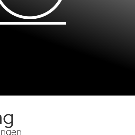
ng
sungen