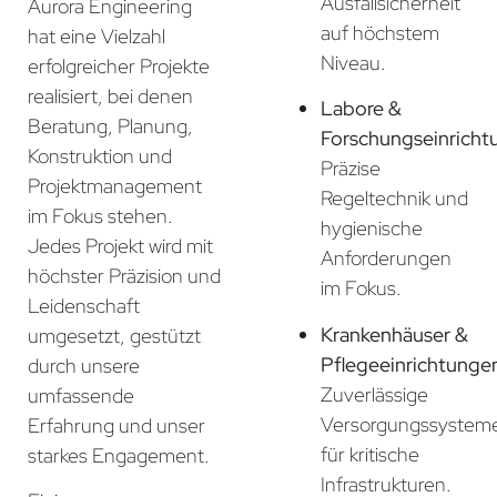
Ausfallsicherheit
Aurora Engineering
auf höchstem
hat eine Vielzahl
Niveau.
erfolgreicher Projekte
realisiert, bei denen
Labore &
Beratung, Planung,
Forschungseinricht
Konstruktion und
Präzise
Projektmanagement
Regeltechnik und
im Fokus stehen.
hygienische
Jedes Projekt wird mit
Anforderungen
höchster Präzision und
im Fokus.
Leidenschaft
Krankenhäuser &
umgesetzt, gestützt
Pflegeeinrichtunge
durch unsere
Zuverlässige
umfassende
Versorgungssystem
Erfahrung und unser
für kritische
starkes Engagement.
Infrastrukturen.