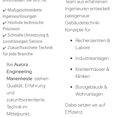
entscheiden Sie sich für:
Team aus erfahrenen
Ingenieuren entwickelt
✔️ Maßgeschneiderte
passgenaue
Ingenieurlösungen
Gebäudetechnik-
✔️ Höchste technische
Präzision
Konzepte für:
✔️ Schnelle Umsetzung &
Rechenzentren &
zuverlässigen Service
Labore
✔️ Zukunftssichere Technik
für jede Branche
Industrieanlagen
Bei
Aurora
Krankenhäuser &
Engineering
Kliniken
Marienheide
stehen
Qualität, Erfahrung
Bürogebäude &
und
Wohnanlagen
zukunftsorientierte
Dabei setzen wir auf
Technik im
Effizienz,
Mittelpunkt.