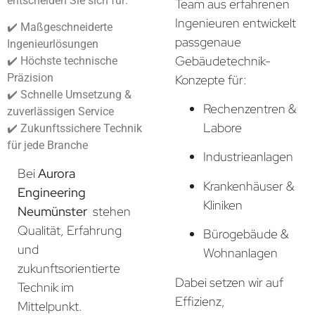
entscheiden Sie sich für:
Team aus erfahrenen
Ingenieuren entwickelt
✔️ Maßgeschneiderte
passgenaue
Ingenieurlösungen
Gebäudetechnik-
✔️ Höchste technische
Präzision
Konzepte für:
✔️ Schnelle Umsetzung &
Rechenzentren &
zuverlässigen Service
Labore
✔️ Zukunftssichere Technik
für jede Branche
Industrieanlagen
Bei
Aurora
Krankenhäuser &
Engineering
Kliniken
Neumünster
stehen
Qualität, Erfahrung
Bürogebäude &
und
Wohnanlagen
zukunftsorientierte
Dabei setzen wir auf
Technik im
Effizienz,
Mittelpunkt.