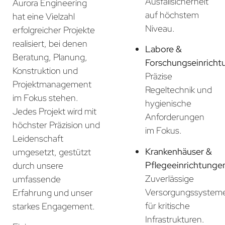
Ausfallsicherheit
Aurora Engineering
auf höchstem
hat eine Vielzahl
Niveau.
erfolgreicher Projekte
realisiert, bei denen
Labore &
Beratung, Planung,
Forschungseinricht
Konstruktion und
Präzise
Projektmanagement
Regeltechnik und
im Fokus stehen.
hygienische
Jedes Projekt wird mit
Anforderungen
höchster Präzision und
im Fokus.
Leidenschaft
Krankenhäuser &
umgesetzt, gestützt
Pflegeeinrichtunge
durch unsere
Zuverlässige
umfassende
Versorgungssystem
Erfahrung und unser
für kritische
starkes Engagement.
Infrastrukturen.