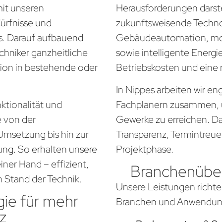
mit unseren
Herausforderungen darste
dürfnisse und
zukunftsweisende Techno
. Darauf aufbauend
Gebäudeautomation, mo
chniker ganzheitliche
sowie intelligente Energi
tion in bestehende oder
Betriebskosten und eine
In Nippes arbeiten wir en
ktionalität und
Fachplanern zusammen, 
e von der
Gewerke zu erreichen. Da
Umsetzung bis hin zur
Transparenz, Termintreue
ung. So erhalten unsere
Projektphase.
ner Hand – effizient,
Branchenüber
n Stand der Technik.
Unsere Leistungen richte
ie für mehr
Branchen und Anwendung
z