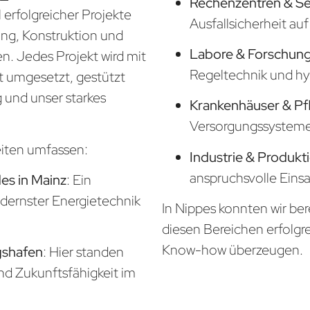
Rechenzentren & S
 erfolgreicher Projekte
Ausfallsicherheit a
nung, Konstruktion und
Labore & Forschung
. Jedes Projekt wird mit
Regeltechnik und hy
t umgesetzt, gestützt
 und unser starkes
Krankenhäuser & Pf
Versorgungssysteme f
eiten umfassen:
Industrie & Produkt
anspruchsvolle Eins
s in Mainz
: Ein
odernster Energietechnik
In Nippes konnten wir ber
diesen Bereichen erfolgr
Know-how überzeugen.
gshafen
: Hier standen
und Zukunftsfähigkeit im