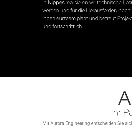
In
Nippes
realisieren wir technische L
werden und für die Herausforderungen 
Ingenieurteam plant und betreut Projekte
und fortschrittlich.
A
Ihr P
Mit Aurora Engineering entscheiden Sie sich