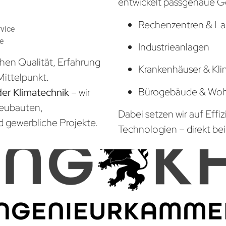
entwickelt passgenaue G
Rechenzentren & La
vice
he
Industrieanlagen
hen Qualität, Erfahrung
Krankenhäuser & Kli
Mittelpunkt.
Bürogebäude & Wo
der Klimatechnik
– wir
Neubauten,
Dabei setzen wir auf Effi
d gewerbliche Projekte.
Technologien – direkt bei