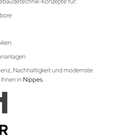
ebäudetechnik-Konzepte für:
bore
niken
hnanlagen
zienz, Nachhaltigkeit und modernste
 Ihnen in
Nippes
.