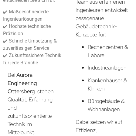
entscheiden Sie sich für:
Team aus erfahrenen
Ingenieuren entwickelt
✔️ Maßgeschneiderte
passgenaue
Ingenieurlösungen
Gebäudetechnik-
✔️ Höchste technische
Präzision
Konzepte für:
✔️ Schnelle Umsetzung &
Rechenzentren &
zuverlässigen Service
Labore
✔️ Zukunftssichere Technik
für jede Branche
Industrieanlagen
Bei
Aurora
Krankenhäuser &
Engineering
Kliniken
Ottersberg
stehen
Qualität, Erfahrung
Bürogebäude &
und
Wohnanlagen
zukunftsorientierte
Dabei setzen wir auf
Technik im
Effizienz,
Mittelpunkt.