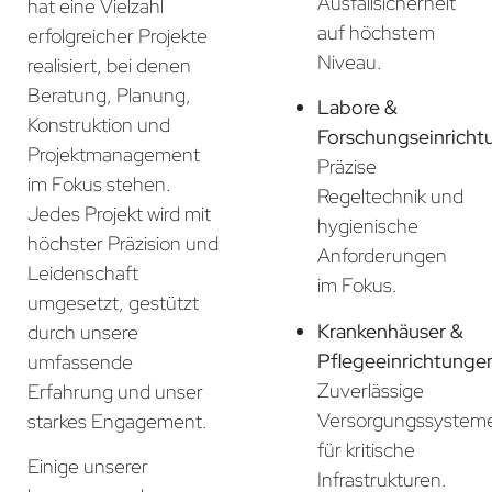
Ausfallsicherheit
hat eine Vielzahl
auf höchstem
erfolgreicher Projekte
Niveau.
realisiert, bei denen
Beratung, Planung,
Labore &
Konstruktion und
Forschungseinricht
Projektmanagement
Präzise
im Fokus stehen.
Regeltechnik und
Jedes Projekt wird mit
hygienische
höchster Präzision und
Anforderungen
Leidenschaft
im Fokus.
umgesetzt, gestützt
Krankenhäuser &
durch unsere
Pflegeeinrichtunge
umfassende
Zuverlässige
Erfahrung und unser
Versorgungssystem
starkes Engagement.
für kritische
Einige unserer
Infrastrukturen.