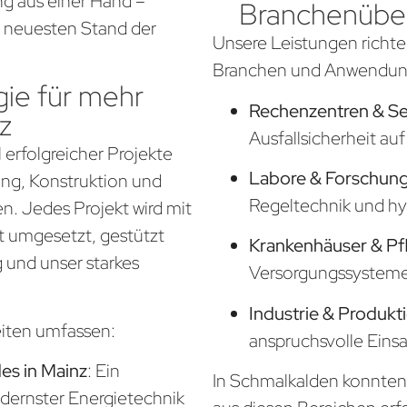
g aus einer Hand –
Branchenüber
em neuesten Stand der
Unsere Leistungen richte
Branchen und Anwendung
ie für mehr
Rechenzentren & S
z
Ausfallsicherheit a
 erfolgreicher Projekte
Labore & Forschung
nung, Konstruktion und
Regeltechnik und hy
. Jedes Projekt wird mit
t umgesetzt, gestützt
Krankenhäuser & Pf
 und unser starkes
Versorgungssysteme f
Industrie & Produkt
eiten umfassen:
anspruchsvolle Eins
s in Mainz
: Ein
In Schmalkalden konnten 
odernster Energietechnik