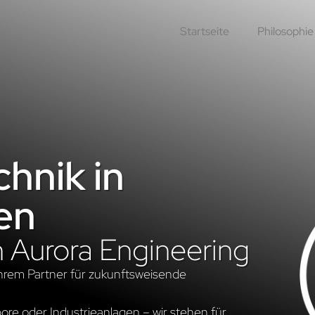
Startseite
Philosophie
hnik in
en
n Aurora Engineering
hrem Partner für zukunftsweisende
re oder Industrieanlagen – wir stehen für