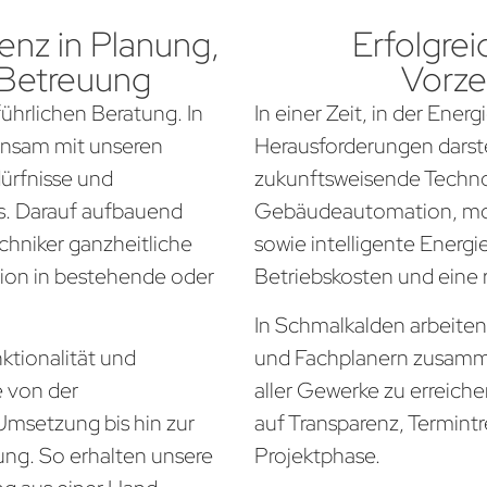
nz in Planung,
Erfolgrei
 Betreuung
Vorze
führlichen Beratung. In
In einer Zeit, in der Ener
insam mit unseren
Herausforderungen darste
dürfnisse und
zukunftsweisende Techno
. Darauf aufbauend
Gebäudeautomation, mo
chniker ganzheitliche
sowie intelligente Energi
tion in bestehende oder
Betriebskosten und eine
In Schmalkalden arbeiten
ktionalität und
und Fachplanern zusamm
e von der
aller Gewerke zu erreich
Umsetzung bis hin zur
auf Transparenz, Termintr
ung. So erhalten unsere
Projektphase.