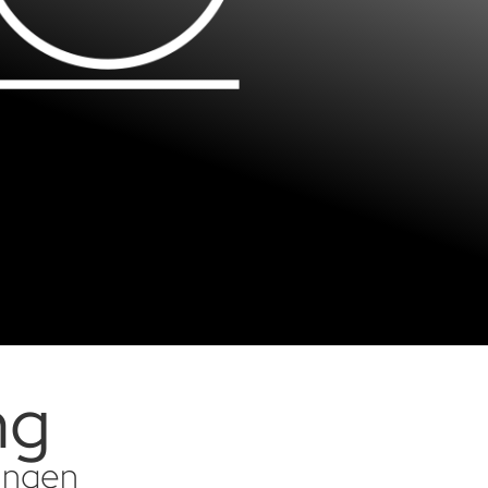
ng
sungen