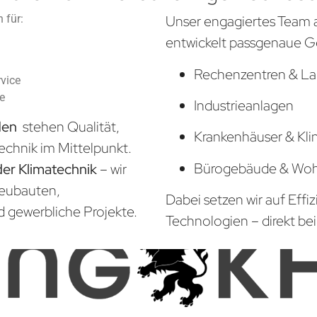
 für:
Unser engagiertes Team 
entwickelt passgenaue G
Rechenzentren & La
vice
he
Industrieanlagen
den
stehen Qualität,
Krankenhäuser & Kli
echnik im Mittelpunkt.
Bürogebäude & Wo
der Klimatechnik
– wir
Neubauten,
Dabei setzen wir auf Effi
d gewerbliche Projekte.
Technologien – direkt bei