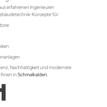
aus erfahrenen Ingenieuren
ebäudetechnik-Konzepte für:
bore
niken
hnanlagen
zienz, Nachhaltigkeit und modernste
 Ihnen in
Schmalkalden
.